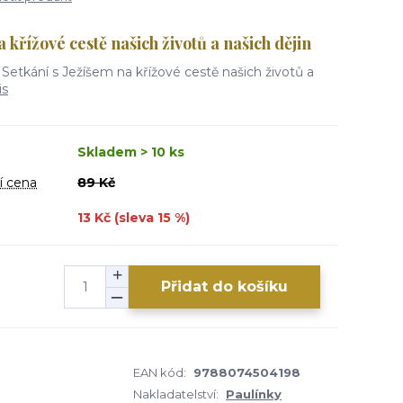
 křížové cestě našich životů a našich dějin
) Setkání s Ježíšem na křížové cestě našich životů a
is
Skladem > 10 ks
í cena
89 Kč
13 Kč (sleva
15
%)
Přidat do košíku
EAN kód:
9788074504198
Nakladatelství:
Paulínky