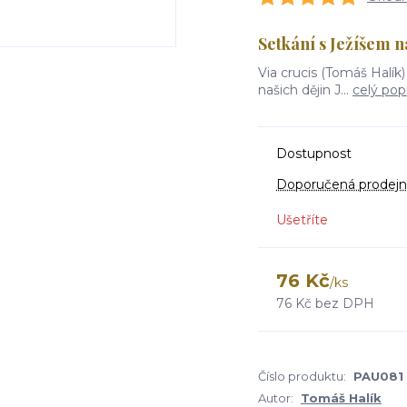
Setkání s Ježíšem na
Via crucis (Tomáš Halík
našich dějin J...
celý pop
Dostupnost
Doporučená prodejn
Ušetříte
76 Kč
/
ks
76 Kč
bez DPH
Číslo produktu:
PAU081
Autor:
Tomáš Halík