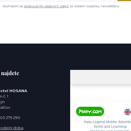
Souhlasím se
zpracováním osobních údajů
za účelem rozesílky newsletteru.
 najdete
ctví HOSANA
 č. 1
týn
valčov
 603 279 290
rodejní doba