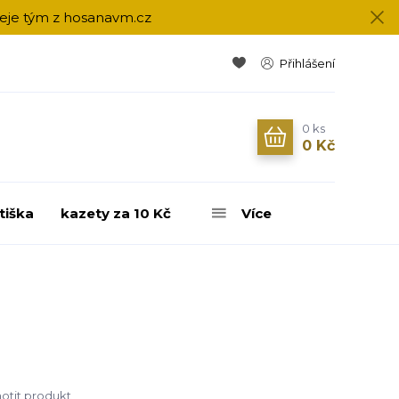
přeje tým z hosanavm.cz
Přihlášení
0
ks
0 Kč
tiška
kazety za 10 Kč
Více
tit produkt