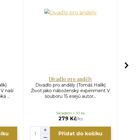
Divadlo pro anděly
lík)
Divadlo pro anděly (Tomáš Halík)
Obnov
V naší
Život jako náboženský experiment V
Texty k
á ...
souboru 15 esejů autor...
Skladem > 10 ks
279 Kč
/
ks
šíku
Přidat do košíku