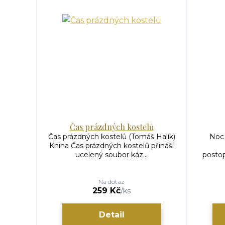
Čas prázdných kostelů
Čas prázdných kostelů (Tomáš Halík)
Noc 
Kniha Čas prázdných kostelů přináší
ucelený soubor káz...
postop
Na dotaz
259 Kč
/
ks
Detail