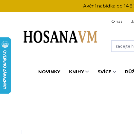
Akční nabídka do 14.8.
O nás
J
NOVINKY
KNIHY
SVÍCE
RŮ