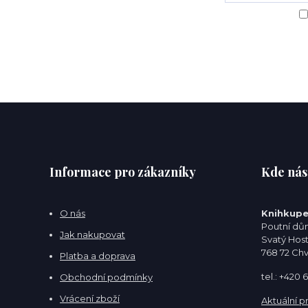
Informace pro zákazníky
Kde nás
O nás
Knihkupe
Poutní dům
Jak nakupovat
Svatý Hos
768 72 Ch
Platba a doprava
tel.: +420
Obchodní podmínky
Vrácení zboží
Aktuální p