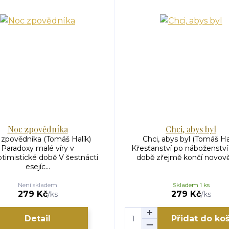
Noc zpovědníka
Chci, abys byl
zpovědníka (Tomáš Halík)
Chci, abys byl (Tomáš Ha
Paradoxy malé víry v
Křesťanství po náboženství 
timistické době V šestnácti
době zřejmě končí novověk
esejíc...
Není skladem
Skladem 1 ks
279 Kč
279 Kč
/
ks
/
ks
Detail
Přidat do ko