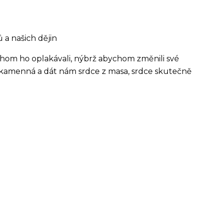
 a našich dějin
ychom ho oplakávali, nýbrž abychom změnili své
 kamenná a dát nám srdce z masa, srdce skutečně