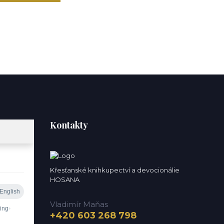
Kontakty
Křesťanské knihkupectví a devocionálie
HOSANA
Vladimír Maňas
+420 603 268 798