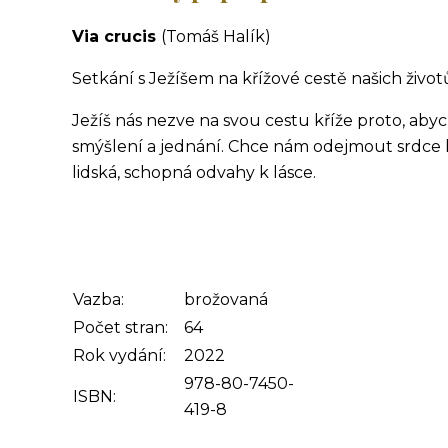
Via crucis
(Tomáš Halík)
Setkání s Ježíšem na křížové cestě našich životů
Ježíš nás nezve na svou cestu kříže proto, ab
smýšlení a jednání. Chce nám odejmout srdce
lidská, schopná odvahy k lásce.
Vazba:
brožovaná
Počet stran:
64
Rok vydání:
2022
978-80-7450-
ISBN:
419-8