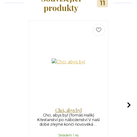
11
produkty
Chci, abys byl
Div
Chci, abys byl (Tomáš Halík)
Divadlo pr
Křesťanství po náboženství V naší
Život jako 
době zřejmě končí novověká ...
soubor
Skladem 1 ks
S