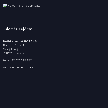
Kde nás najdete
Knihkupectví HOSANA
Poutní dům č. 1
Svatý Hostýn
768 72 Chvalčov
tel.: +420 603 279 290
Aktuální prodejní doba