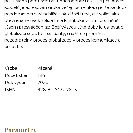
politického populismu či fundamentalismu. Čas prázdných
kostelů je adresován široké veřejnosti – ukazuje, že se doba
pandemie nemusí nahlížet jako Boží trest, ale spíše jako
otevřená výzva k solidaritě a k hluboké vnitřní proměně:
„Jsem přesvědčen, že Boží výzvou této doby je usilovat o
globalizaci soucitu a solidarity, snažit se proměnit
nezadržitelný proces globalizace v proces komunikace a
empatie.“
Vazba:
vázaná
Počet stran:
184
Rok vydání:
2020
ISBN:
978-80-7422-761-5
Parametry