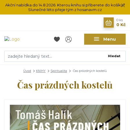
Akční nabídka do 14.8.2026. Kterou knihu si přiberete do košíku?
Slunečné léto přeje tým z hosanavm.cz
0
ks
0 Kč
Menu
Hledat
Úvod
KNIHY
Spiritualita
Čas prázdných kostelů
Čas prázdných kostelů