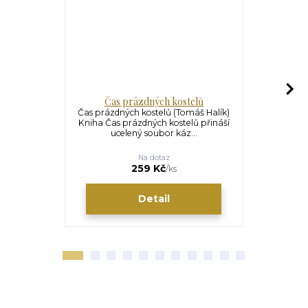
Čas prázdných kostelů
Div
Čas prázdných kostelů (Tomáš Halík)
Divadlo pr
Kniha Čas prázdných kostelů přináší
Život jako 
ucelený soubor káz...
soubor
Na dotaz
S
259 Kč
/
ks
Detail