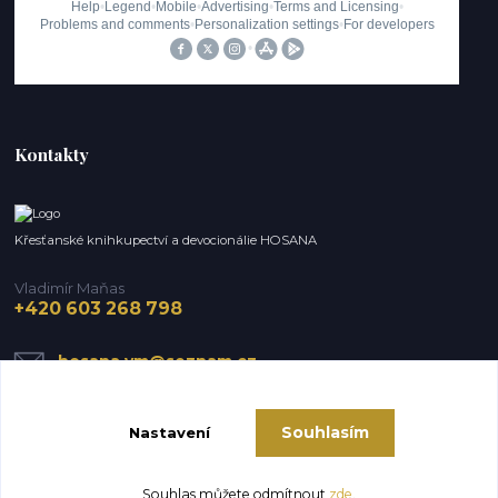
Kontakty
Křesťanské knihkupectví a devocionálie HOSANA
Vladimír Maňas
+420 603 268 798
hosana.vm@seznam.cz
Souhlasím
Nastavení
Souhlas můžete odmítnout
zde
.