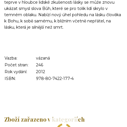
teprve v hloubce lidské zkušenosti lásky se může znovu
ukázat smysl slova Bůh, které se pro tolik lidí skrylo v
temném oblaku. Nabízí nový úhel pohledu na lásku člověka
k Bohu, k sobě samému, k bližním včetně nepřátel, na
lásku, která je silnější než smrt.
Vazba:
vázaná
Počet stran:
246
Rok vydání:
2012
ISBN:
978-80-7422-177-4
Zboží zařazeno v kategoriích