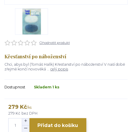
Ohodnotit produkt
Křesťanství po náboženství
Chci, abys byl (Tomáš Halík) Křesťanství po náboženství V naší době
zřejmě končí novověká ...
celý popis
Dostupnost
Skladem 1 ks
279 Kč
/
ks
279 Kč
bez DPH
Přidat do košíku