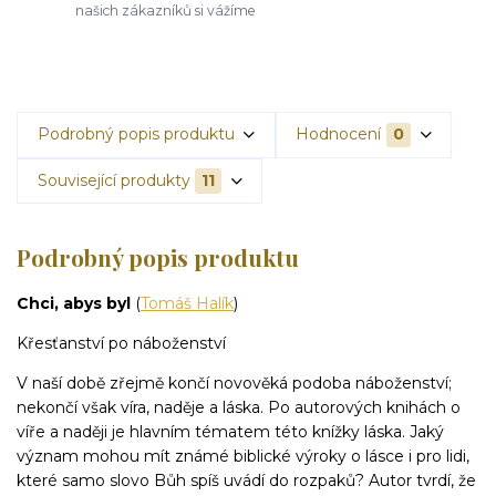
našich zákazníků si vážíme
Podrobný popis produktu
Hodnocení
0
Související produkty
11
Podrobný popis produktu
Chci, abys byl
(
Tomáš Halík
)
Křesťanství po náboženství
V naší době zřejmě končí novověká podoba náboženství;
nekončí však víra, naděje a láska. Po autorových knihách o
víře a naději je hlavním tématem této knížky láska. Jaký
význam mohou mít známé biblické výroky o lásce i pro lidi,
které samo slovo Bůh spíš uvádí do rozpaků? Autor tvrdí, že