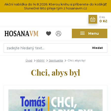
Akční nabídka do 14.8.2026. Kterou knihu si přiberete do košíku?
Slunečné léto přeje tým z hosanavm.cz
0
ks
0 Kč
Menu
Hledat
Úvod
KNIHY
Spiritualita
Chci, abys byl
Chci, abys byl