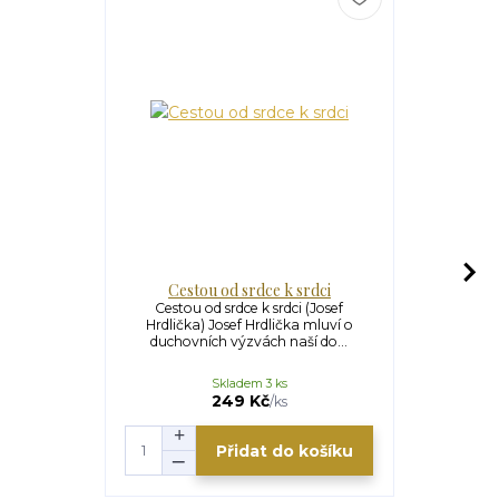
Cestou od srdce k srdci
Mezi
Cestou od srdce k srdci (Josef
Mezi setbou 
Hrdlička) Josef Hrdlička mluví o
Slovesné umě
duchovních výzvách naší do...
ro
S
Skladem 3 ks
U
245 Kč
249 Kč
/
ks
Přidat do košíku