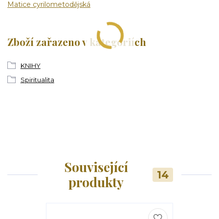
Matice cyrilometodějská
Zboží zařazeno v kategoriích
KNIHY
Spiritualita
Související
14
produkty