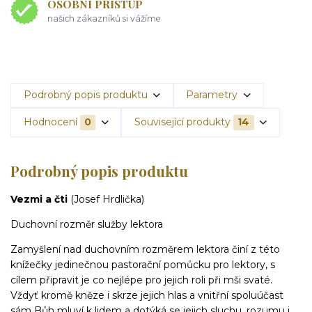
OSOBNÍ PŘÍSTUP
našich zákazníků si vážíme
Podrobný popis produktu
Parametry
Hodnocení
0
Související produkty
14
Podrobný popis produktu
Vezmi a čti
(Josef Hrdlička)
Duchovní rozměr služby lektora
Zamyšlení nad duchovním rozměrem lektora činí z této
knížečky jedinečnou pastorační pomůcku pro lektory, s
cílem připravit je co nejlépe pro jejich roli při mši svaté.
Vždyť kromě kněze i skrze jejich hlas a vnitřní spoluúčast
sám Bůh mluví k lidem a dotýká se jejich sluchu, rozumu i