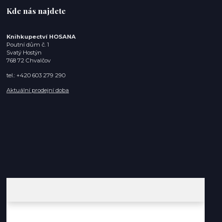
Kde nás najdete
Knihkupectví HOSANA
Poutní dům č. 1
Svatý Hostýn
768 72 Chvalčov
tel.: +420 603 279 290
Aktuální prodejní doba