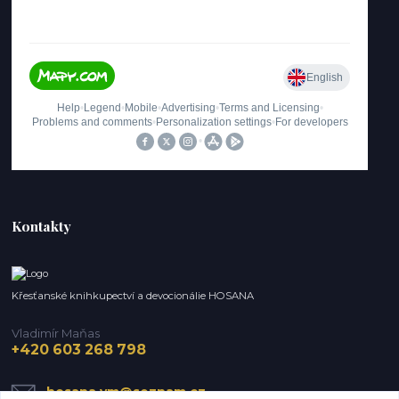
Kontakty
Křesťanské knihkupectví a devocionálie HOSANA
Vladimír Maňas
+420 603 268 798
hosana.vm@seznam.cz