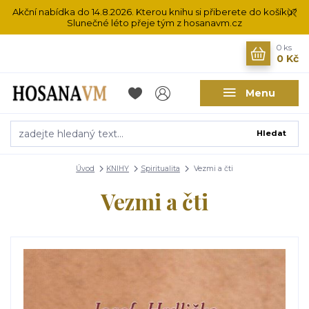
Akční nabídka do 14.8.2026. Kterou knihu si přiberete do košíku?
Slunečné léto přeje tým z hosanavm.cz
0
ks
0 Kč
Menu
Hledat
Úvod
KNIHY
Spiritualita
Vezmi a čti
Vezmi a čti