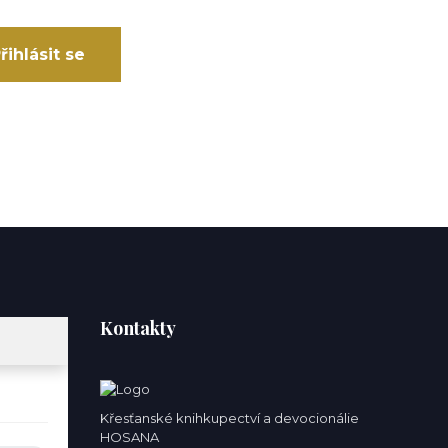
řihlásit se
Kontakty
Křesťanské knihkupectví a devocionálie
HOSANA