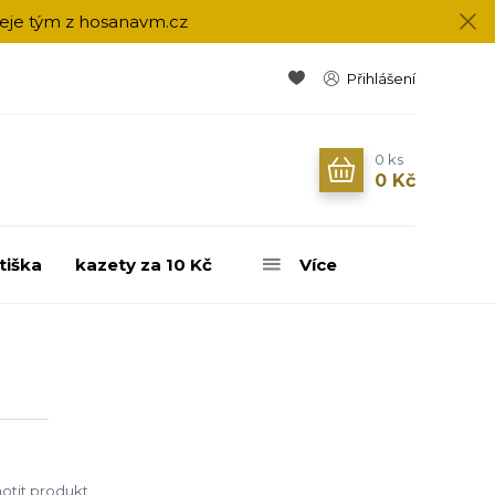
přeje tým z hosanavm.cz
Přihlášení
0
ks
0 Kč
tiška
kazety za 10 Kč
Více
tit produkt