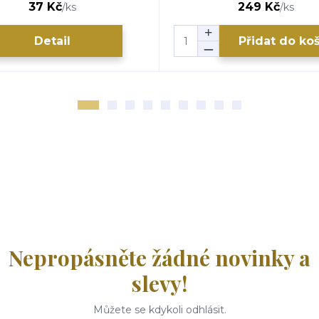
37 Kč
249 Kč
/
ks
/
ks
Detail
Přidat do ko
Nepropásněte žádné novinky a
slevy!
Můžete se kdykoli odhlásit.