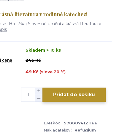
ásná literatura v rodinné katechezi
osef Hrdlička) Slovesné umění a krásná literatura v
opis
Skladem > 10 ks
í cena
245 Kč
49 Kč (sleva
20
%)
Přidat do košíku
EAN kód:
9788074121166
Nakladatelství:
Refugium