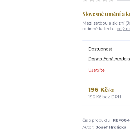
Slovesné umění a kr
Mezi setbou a sklizní (J
rodinné katech...
celý p
Dostupnost
Doporučená prodejn
Ušetříte
196 Kč
/
ks
196 Kč
bez DPH
Číslo produktu:
REF084
Autor:
Josef Hrdlička