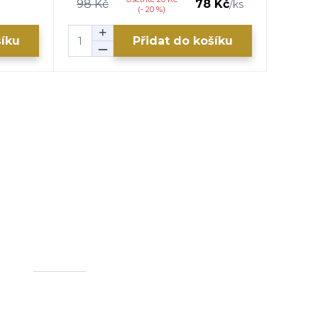
98 Kč
78 Kč
110 K
/
ks
(- 20 %)
šíku
Přidat do košíku