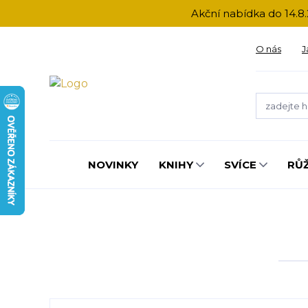
Akční nabídka do 14.8.
O nás
J
NOVINKY
KNIHY
SVÍCE
RŮ