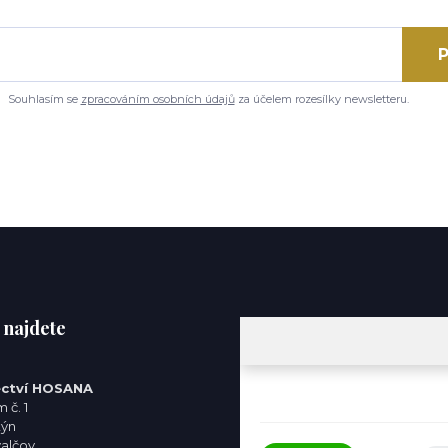
P
Souhlasím se
zpracováním osobních údajů
za účelem rozesílky newsletteru.
 najdete
ctví HOSANA
 č. 1
týn
valčov