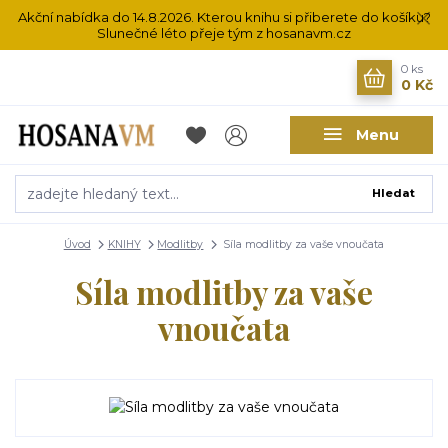
Akční nabídka do 14.8.2026. Kterou knihu si přiberete do košíku?
Slunečné léto přeje tým z hosanavm.cz
0
ks
0 Kč
Menu
Hledat
Úvod
KNIHY
Modlitby
Síla modlitby za vaše vnoučata
Síla modlitby za vaše
vnoučata