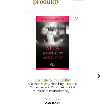
produkty
Síla manželčiny modlitby
Síla 
Síla manželčiny modlitby (Stormie
Síla modli
Omartianová) Žít v dnešní době
Omartianov
v úžasném manželství se j...
mladým 
Skladem 2 ks
235 Kč
/
ks