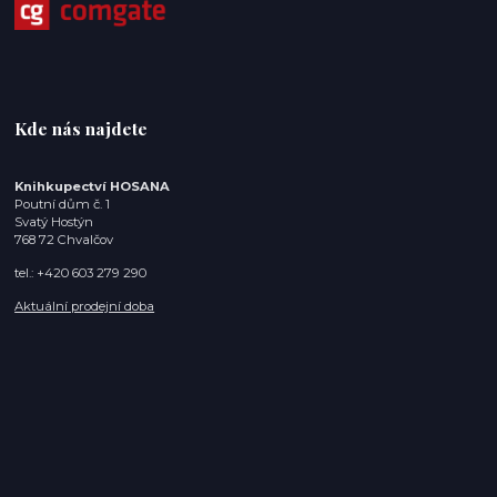
Kde nás najdete
Knihkupectví HOSANA
Poutní dům č. 1
Svatý Hostýn
768 72 Chvalčov
tel.: +420 603 279 290
Aktuální prodejní doba