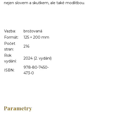
nejen slovem a skutkem, ale také modlitbou.
Vazba:
brožovaná
Formát:
125
×
200
mm
Počet
216
stran:
Rok
2024 (2. vydání)
vydání:
978-80-7450-
ISBN:
473-0
Parametry