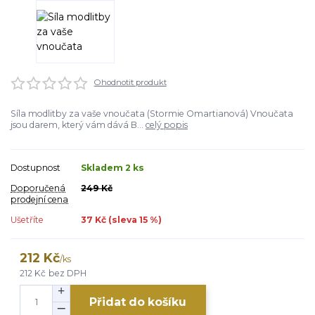
Ohodnotit produkt
Síla modlitby za vaše vnoučata (Stormie Omartianová) Vnoučata
jsou darem, který vám dává B...
celý popis
Dostupnost
Skladem 2 ks
Doporučená
249 Kč
prodejní cena
Ušetříte
37 Kč (sleva
15
%)
212 Kč
/
ks
212 Kč
bez DPH
Přidat do košíku