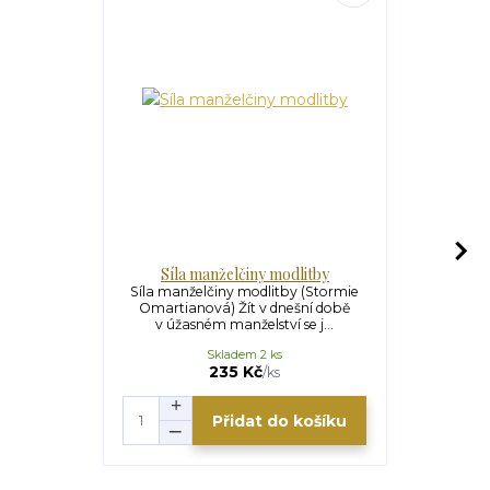
Síla manželčiny modlitby
Síla r
Síla manželčiny modlitby (Stormie
Síla rodič
Omartianová) Žít v dnešní době
Omartian
v úžasném manželství se j...
autorky S
Skladem 2 ks
U
235 Kč
235 Kč
/
ks
Přidat do košíku