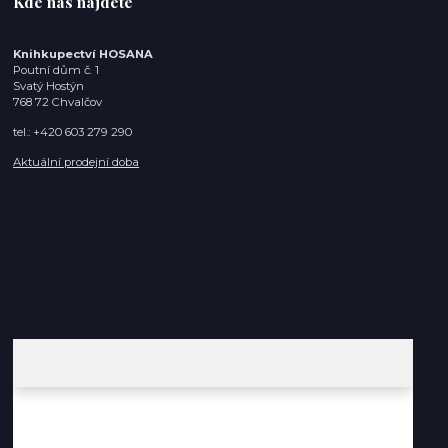
Kde nás najdete
Knihkupectví HOSANA
Poutní dům č. 1
Svatý Hostýn
768 72 Chvalčov
tel.: +420 603 279 290
Aktuální prodejní doba