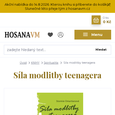
Akční nabídka do 14.8.2026. Kterou knihu si přiberete do košíku?
Slunečné léto přeje tým z hosanavm.cz
0
ks
0 Kč
Menu
Hledat
Úvod
KNIHY
Spiritualita
Síla modlitby teenagera
Síla modlitby teenagera