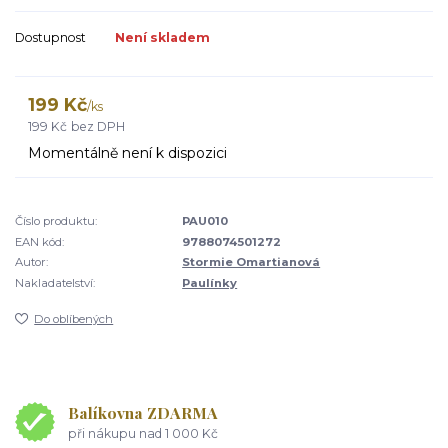
Dostupnost
Není skladem
199 Kč
/
ks
199 Kč
bez DPH
Momentálně není k dispozici
Číslo produktu:
PAU010
EAN kód:
9788074501272
Autor:
Stormie Omartianová
Nakladatelství:
Paulínky
Do oblíbených
Balíkovna ZDARMA
při nákupu nad 1 000 Kč