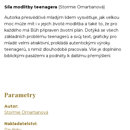
Síla modlitby teenagera
(Stormie Omartianová)
Autorka přesvědčivě mladým lidem vysvětluje, jak velkou
moc může mít i v jejich životě modlitba a také to, že pro
každého má Bůh připraven životní plán. Dotýká se všech
základních problému teenagerů a svůj text, graficky pro
mladé velmi atraktivní, prokládá autentickými výroky
teenagerů, s nimiž dlouhodobě pracovala. Vše je doplněno
biblickými pasážemi a podněty k dalšímu přemýšlení.
Parametry
Autor
Stormie Omartianová
Nakladatelství
Paulínky