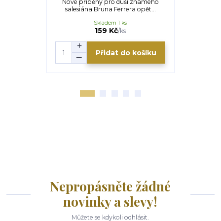
Nové příběhy pro duši známého
myšlenka n
salesiána Bruna Ferrera opět...
spaní
Skladem 1 ks
159 Kč
/
ks
Přidat do košíku
Nepropásněte žádné
novinky a slevy!
Můžete se kdykoli odhlásit.