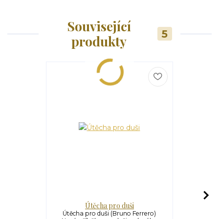
Související
5
produkty
Útěcha pro duši
S
Útěcha pro duši (Bruno Ferrero)
Světlo pro d