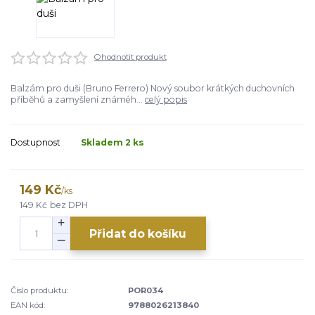
Ohodnotit produkt
Balzám pro duši (Bruno Ferrero) Nový soubor krátkých duchovních
příběhů a zamyšlení známéh...
celý popis
Dostupnost
Skladem 2 ks
149 Kč
/
ks
149 Kč
bez DPH
Přidat do košíku
Číslo produktu:
POR034
EAN kód:
9788026213840