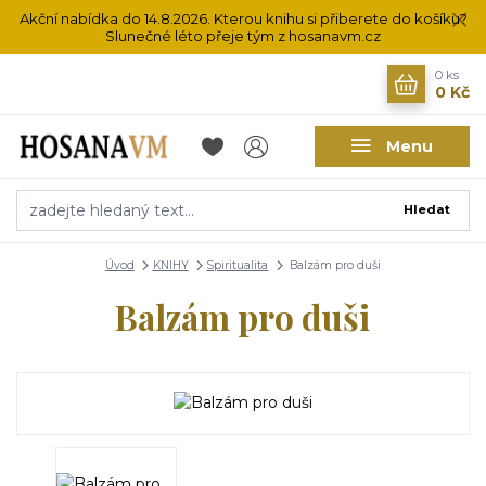
Akční nabídka do 14.8.2026. Kterou knihu si přiberete do košíku?
Slunečné léto přeje tým z hosanavm.cz
0
ks
0 Kč
Menu
Hledat
Úvod
KNIHY
Spiritualita
Balzám pro duši
Balzám pro duši