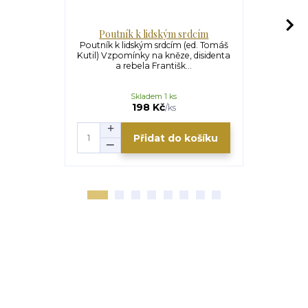
Poutník k lidským srdcím
O 
Poutník k lidským srdcím (ed. Tomáš
O lidské p
Kutil) Vzpomínky na kněze, disidenta
Krátká zamy
a rebela Františk...
duchov
Skladem 1 ks
U
128 Kč
198 Kč
/
ks
Přidat do košíku