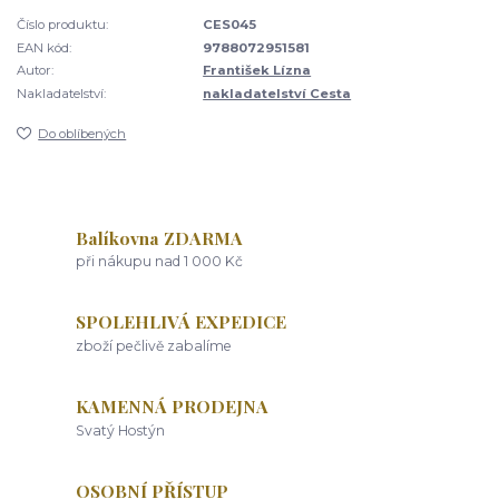
Číslo produktu:
CES045
EAN kód:
9788072951581
Autor:
František Lízna
Nakladatelství:
nakladatelství Cesta
Do oblíbených
Balíkovna ZDARMA
při nákupu nad 1 000 Kč
SPOLEHLIVÁ EXPEDICE
zboží pečlivě zabalíme
KAMENNÁ PRODEJNA
Svatý Hostýn
OSOBNÍ PŘÍSTUP