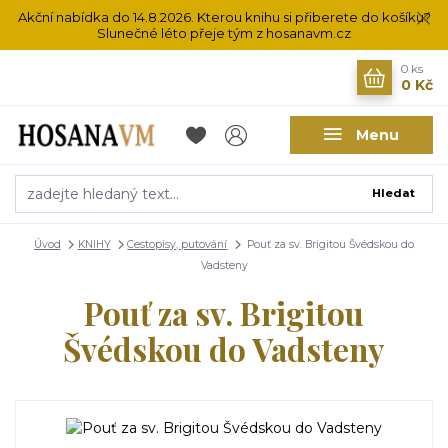
Akční nabídka do 14.8.2026. Kterou knihu si přiberete do košíku?
Slunečné léto přeje tým z hosanavm.cz
0
ks
0 Kč
Menu
Hledat
Úvod
KNIHY
Cestopisy, putování
Pouť za sv. Brigitou Švédskou do
Vadsteny
Pouť za sv. Brigitou
Švédskou do Vadsteny