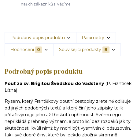
našich zákazníků si vážíme
Podrobný popis produktu
Parametry
Hodnocení
0
Související produkty
8
Podrobný popis produktu
Pouť za sv. Brigitou Švédskou do Vadsteny
(P. František
Lízna)
Rysem, který Františkovy poutní cestopisy zřetelně odlišuje
od jiných podobných textů a který činí jeho zápisky tolik
přitažlivými, je jeho až třeskutá upřímnost. Svému egu
nepřikládá přehnaný význam, a proto líčí bez rozpaků jak ty
skutečnosti, kvůli nimž by mohl být vysmíván či odsuzován,
tak i své dobré činy, které by leckdo zbožný skromně