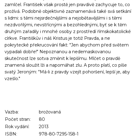
zamlčel. František však prostě jen pravdivě zachycuje to, co
prožívá. Podobně objektivně zaznamenává také svá setkání
s lidmi: s těmi nejsrdečnějšími a nejobětavějšími i s těmi
nezdvořilými, nevstřícnými a bezohlednými, byť se k těm
druhým zařadily i mnohé osoby z prostředí římskokatolické
církve. Františkův i náš Kristus je totiž Pravda, a ne
pokrytecké překrucování fakt: "Jen abychom před světem
vypadali dobře!" Nepoznanou a nedemaskovanou
skutečnost lze sotva změnit k lepšímu. Mlčet o pravdě
znamená sloužit lži a napomáhat zlu. A proto platí, co píše
svatý Jeroným: "Má-li z pravdy vzejít pohoršení, lepší je, aby
vzešlo."
Vazba:
brožovaná
Počet stran:
80
Rok vydání:
2013
ISBN:
978-80-7295-158-1