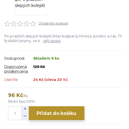
Ohodnotit produkt
Po pražcích slepých kolejišť (Max Kašparů) Hmota, prostor a čas. Tři
fyzikální pojmy, ve k...
celý popis
Dostupnost
Skladem 9 ks
Doporučená
120 Kč
prodejní cena
Ušetříte
24 Kč (sleva
20
%)
96 Kč
/
ks
96 Kč
bez DPH
Přidat do košíku