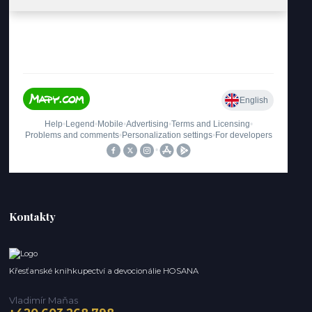
Kontakty
Křesťanské knihkupectví a devocionálie HOSANA
Vladimír Maňas