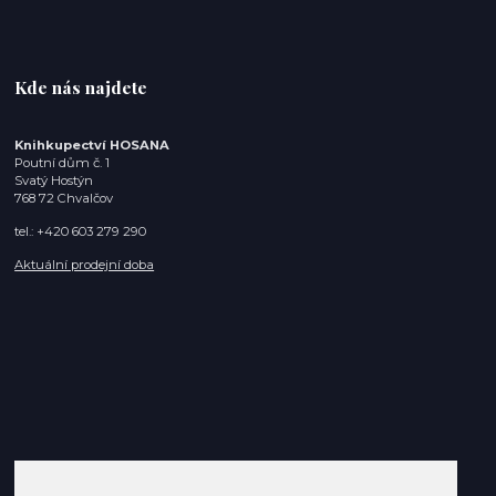
Kde nás najdete
Knihkupectví HOSANA
Poutní dům č. 1
Svatý Hostýn
768 72 Chvalčov
tel.: +420 603 279 290
Aktuální prodejní doba