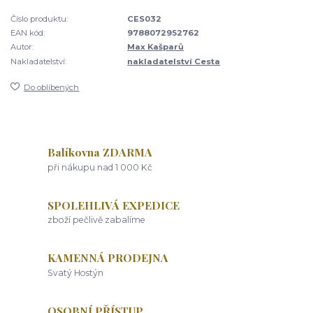
Číslo produktu:
CES032
EAN kód:
9788072952762
Autor:
Max Kašparů
Nakladatelství:
nakladatelství Cesta
Do oblíbených
Balíkovna ZDARMA
při nákupu nad 1 000 Kč
SPOLEHLIVÁ EXPEDICE
zboží pečlivě zabalíme
KAMENNÁ PRODEJNA
Svatý Hostýn
OSOBNÍ PŘÍSTUP