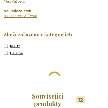
Max Kašparů
Nakladatelství
nakladatelství Cesta
Zboží zařazeno v kategoriích
KNIHY
Beletrie
Související
12
produkty