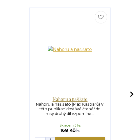
Nahoru a našišato
Dese
Nahoru a našišato (Max Kašparů) V
Deset kroků
této publikaci dostává čtenář do
Autor, kn
ruky druhý díl vzpomíne...
osobě,
Skladem 3 ks
U
99 Kč
168 Kč
/
ks