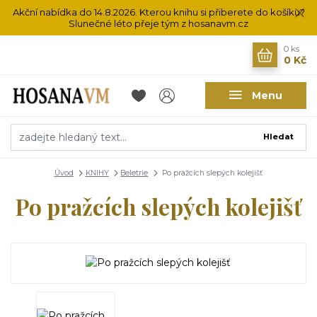
Akční nabídka do 14.8.2026. Kterou knihu si přiberete do košíku?
Slunečné léto přeje tým z hosanavm.cz
0
ks
0 Kč
Menu
Hledat
Úvod
KNIHY
Beletrie
Po pražcích slepých kolejišť
Po pražcích slepých kolejišť