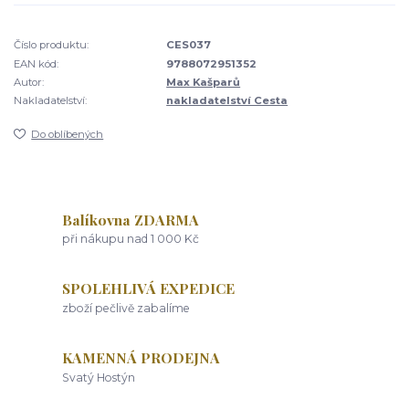
Číslo produktu:
CES037
EAN kód:
9788072951352
Autor:
Max Kašparů
Nakladatelství:
nakladatelství Cesta
Do oblíbených
Balíkovna ZDARMA
při nákupu nad 1 000 Kč
SPOLEHLIVÁ EXPEDICE
zboží pečlivě zabalíme
KAMENNÁ PRODEJNA
Svatý Hostýn