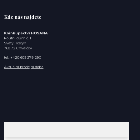
Kde nás najdete
Knihkupectví HOSANA
Poutní dům č. 1
Svatý Hostýn
768 72 Chvalčov
tel.: +420 603 279 290
Aktuální prodejní doba