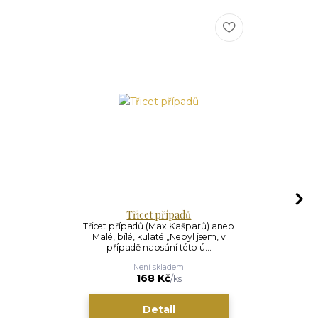
Třicet případů
Po pražc
Třicet případů (Max Kašparů) aneb
Po pražcíc
Malé, bílé, kulaté „Nebyl jsem, v
Kašparů) Hm
případě napsání této ú...
fyzik
Není skladem
U
120 Kč
168 Kč
/
ks
Detail