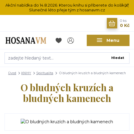
Akční nabídka do 14.8.2026. Kterou knihu si přiberete do košíku?
Slunečné léto přeje tým z hosanavm.cz
0
ks
0 Kč
Menu
Hledat
Úvod
KNIHY
Spiritualita
O bludných kruzích a bludných kamenech
O bludných kruzích a
bludných kamenech