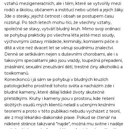
vztahů mezigeneračních, ale i těm, které se vytvořily mezi
rodiči a školou, občanem a institucí nebo učiteli a jejich žáky.
Jde o stesky, jejichž četnost i obsah se postupem času
rozšiřují. Po těch letech mohu říci, že všechny vztahy,
společně se stavy, vytváří bludný kruh. Mimo svoji ordinaci
se pohybuji prakticky po všechna léta ještě mezi soudy,
výchovnými ústavy mládeže, kriminály, komisemi péče o
dítě a více než dvacet let se věnuji soudnímu znalectví.
Denně se setkávám nejen s duševními chorobami, ale i s
takovými specialitami jako jsou vraždy, loupežná přepadení,
znásilnění, sexuální zneužívání dětí, trestné činy alkoholiků a
toxikomanů.
Koneckonců i já sám se pohybuji v bludných kruzích
patologického prostředí tohoto světa a nacházím zde i
bludné kameny, které dělají lidské životy skutečně
přetěžkými. Kruhy i kameny jsou v prostoru, kde řešení
složitých osudů mých klientů neladí s učenými knižními
teoriemi a proto v této publikaci nebudu vycházet z teorií,
ale z mojí lékařsko-diakonské praxe. Pokud se čtenář na
některé stránce takzvaně "najde", možná mu svitne i naděje