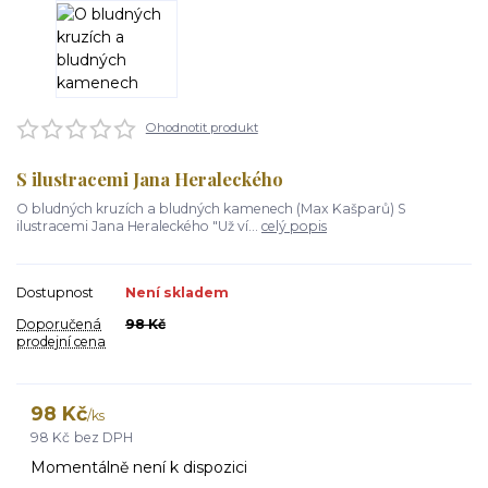
Ohodnotit produkt
S ilustracemi Jana Heraleckého
O bludných kruzích a bludných kamenech (Max Kašparů) S
ilustracemi Jana Heraleckého "Už ví...
celý popis
Dostupnost
Není skladem
Doporučená
98 Kč
prodejní cena
98 Kč
/
ks
98 Kč
bez DPH
Momentálně není k dispozici