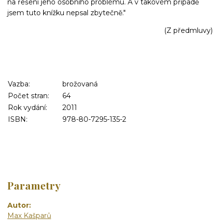
na řešení jeho osobního problému. A v takovém případě
jsem tuto knížku nepsal zbytečně."
(Z předmluvy)
Vazba:
brožovaná
Počet stran:
64
Rok vydání:
2011
ISBN:
978-80-7295-135-2
Parametry
Autor
Max Kašparů