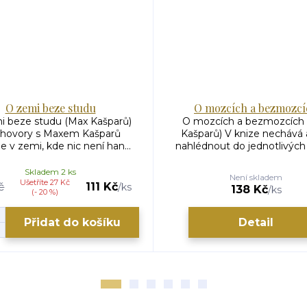
O zemi beze studu
O mozcích a bezmozcí
i beze studu (Max Kašparů)
O mozcích a bezmozcích
hovory s Maxem Kašparů
Kašparů) V knize nechává 
e v zemi, kde nic není han...
nahlédnout do jednotlivých 
Skladem 2 ks
Není skladem
Ušetříte 27 Kč
č
111 Kč
/
ks
138 Kč
/
ks
(- 20 %)
Přidat do košíku
Detail