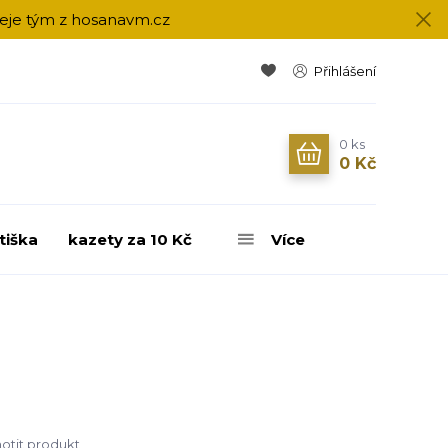
přeje tým z hosanavm.cz
Přihlášení
0
ks
0 Kč
tiška
kazety za 10 Kč
Více
tit produkt