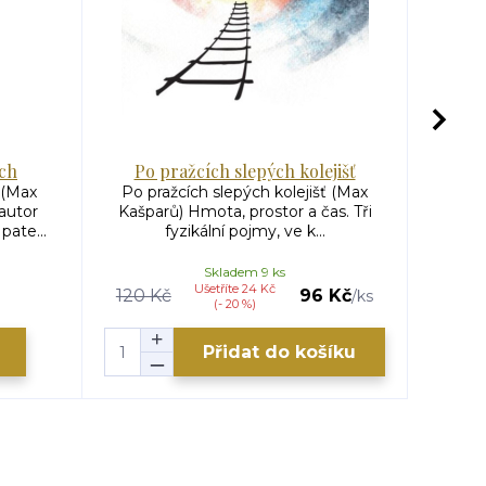
ch
Po pražcích slepých kolejišť
 (Max
Po pražcích slepých kolejišť (Max
Rozho
autor
Kašparů) Hmota, prostor a čas. Tři
Rozhov
pate...
fyzikální pojmy, ve k...
K
Skladem 9 ks
Ušetříte 24 Kč
120 Kč
96 Kč
/
ks
(- 20 %)
Přidat do košíku