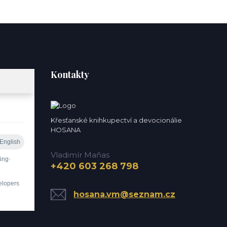
Kontakty
Křesťanské knihkupectví a devocionálie
HOSANA
Vladimír Maňas
+420 603 268 798
hosana.vm@seznam.cz