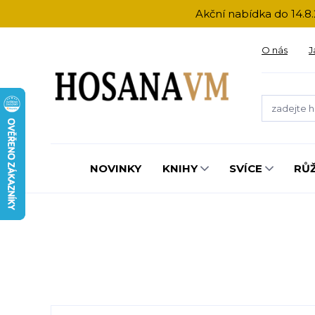
Akční nabídka do 14.8.
O nás
J
NOVINKY
KNIHY
SVÍCE
RŮ