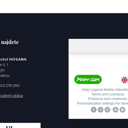
 najdete
ctví HOSANA
 č. 1
týn
valčov
 603 279 290
rodejní doba