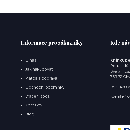
Informace pro zákazníky
Kde nás
O nás
Knihkupe
Poutní dům
Jak nakupovat
Svatý Hos
768 72 Ch
Platba a doprava
tel.: +420
Obchodní podmínky
Vrácení zboží
Aktuální p
Kontakty
Blog