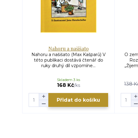
Nahoru a našišato
Nahoru a našišato (Max Kašparů) V
O zem
této publikaci dostává čtenář do
Roz
ruky druhý díl vzpomíne...
„Žijem
Skladem 3 ks
138 K
168 Kč
/
ks
Přidat do košíku