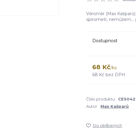
Věroměr (Max Kašparů) 
spirometr, nemůžem...
Dostupnost
68 Kč
/
ks
68 Kč
bez DPH
Číslo produktu:
CES042
Autor:
Max Kašparů
Do oblíbených