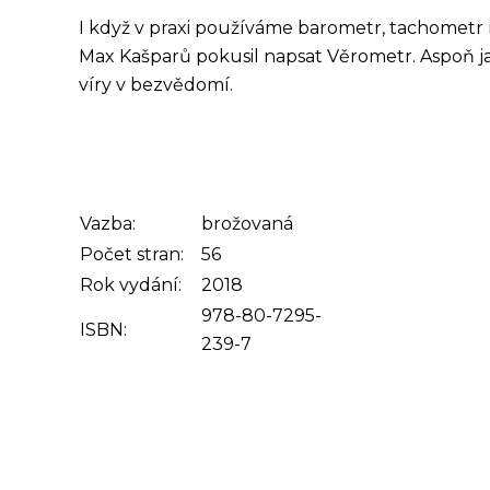
I když v praxi používáme barometr, tachometr
Max Kašparů pokusil napsat Věrometr. Aspoň jak
víry v bezvědomí.
Vazba:
brožovaná
Počet stran:
56
Rok vydání:
2018
978-80-7295-
ISBN:
239-7