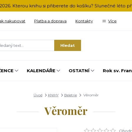
2026. Kterou knihu si přiberete do košíku? Slunečné léto 
ak nakupovat
Platba a doprava
Kontakty
Více
Hledat
ŽENCE
KALENDÁŘE
OSTATNÍ
Rok sv. Fran
Úvod
KNIHY
Beletrie
Věroměr
Věroměr
Ohodno