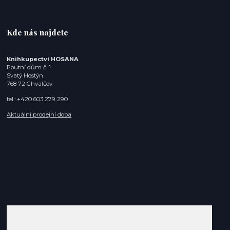
Kde nás najdete
Knihkupectví HOSANA
Poutní dům č. 1
Svatý Hostýn
768 72 Chvalčov
tel.: +420 603 279 290
Aktuální prodejní doba