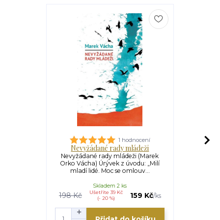
1 hodnocení
Nevyžádané rady mládeži
Příběh
Nevyžádané rady mládeži (Marek
Příběhy z
Orko Vácha) Úrývek z úvodu: „Milí
Orko Vácha)
mladí lidé. Moc se omlouv...
Bohu, 
Skladem 2 ks
Ušetříte 39 Kč
198 Kč
159 Kč
138 Kč
/
ks
(- 20 %)
Přidat do košíku