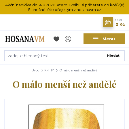
Akční nabídka do 14.8.2026. Kterou knihu si přiberete do košíku?
Slunečné léto přeje tým z hosanavm.cz
0
ks
0 Kč
Menu
Hledat
Úvod
KNIHY
O málo menší než andělé
O málo menší než andělé