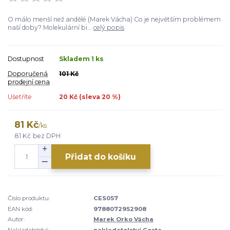
O málo menší než andělé (Marek Vácha) Co je největším problémem
naší doby? Molekulární bi...
celý popis
Dostupnost
Skladem 1 ks
Doporučená
101 Kč
prodejní cena
Ušetříte
20 Kč (sleva
20
%)
81 Kč
/
ks
81 Kč
bez DPH
Přidat do košíku
Číslo produktu:
CES057
EAN kód:
9788072952908
Autor:
Marek Orko Vácha
Nakladatelství:
nakladatelství Cesta