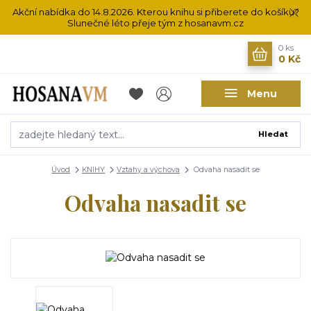
Akční nabídka do 14.8.2026. Kterou knihu si přiberete do košíku?
Slunečné léto přeje tým z hosanavm.cz
0
ks
0 Kč
Menu
Hledat
Úvod
KNIHY
Vztahy a výchova
Odvaha nasadit se
Odvaha nasadit se