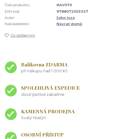
Číslo produktu:
NAV070
EAN kód:
9788072553327
Autor:
John Izzo
Nakladatelství:
Návrat domů
Do oblíbených
Balíkovna ZDARMA
při nákupu nad 1 000 Kč
SPOLEHLIVÁ EXPEDICE
zboží pečlivě zabalíme
KAMENNÁ PRODEJNA
Svatý Hostýn
OSOBNÍ PŘÍSTUP