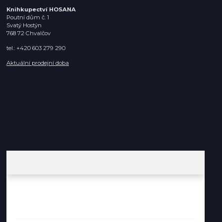
Knihkupectví HOSANA
Poutní dům č. 1
Svatý Hostýn
768 72 Chvalčov
tel.: +420 603 279 290
Aktuální prodejní doba