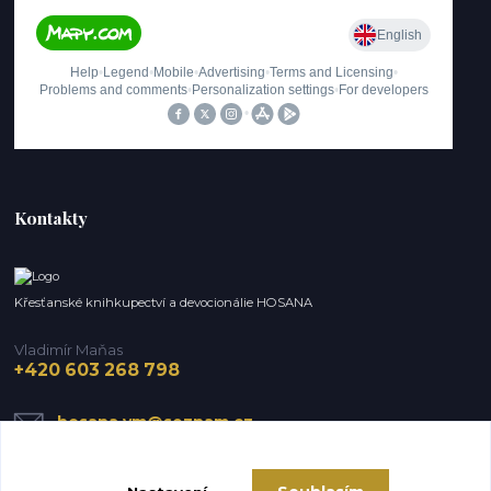
Kontakty
Křesťanské knihkupectví a devocionálie HOSANA
Vladimír Maňas
+420 603 268 798
hosana.vm@seznam.cz