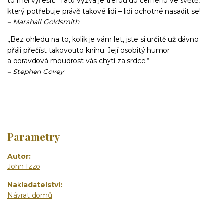
to měl vyřešit.“ Tato výzva je trefou do černého ve světě,
který potřebuje právě takové lidi – lidi ochotné nasadit se!
– Marshall Goldsmith
„Bez ohledu na to, kolik je vám let, jste si určitě už dávno
přáli přečíst takovouto knihu. Její osobitý humor
a opravdová moudrost vás chytí za srdce.“
– Stephen Covey
Parametry
Autor
John Izzo
Nakladatelství
Návrat domů