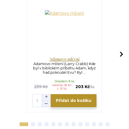
Adamovo mlčení
Adamovo mlčení (Larry Crabb) Kde
Beze strac
byl v biblickém příběhu Adam, když
nikdy nenap
had pokoušel Evu? Byl ...
nemoc 
Skladem 8 ks
Ušetříte 36 Kč
239 Kč
203 Kč
/
ks
(- 15 %)
Přidat do košíku