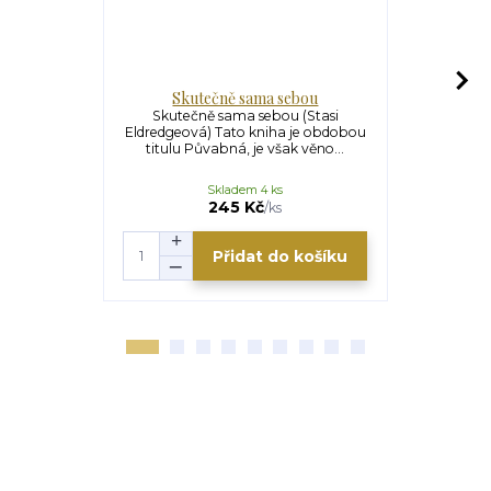
Skutečně sama sebou
Ne
Skutečně sama sebou (Stasi
Nepřátelé
Eldredgeová) Tato kniha je obdobou
Rozvod.
titulu Půvabná, je však věno...
Vzájemné od
Skladem 4 ks
245 Kč
/
ks
Přidat do košíku