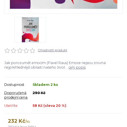
Ohodnotit produkt
Jak porozumět emocím (Pavel Raus) Emoce nejsou zrovna
nejpřehlednější oblastí našeho život...
celý popis
Dostupnost
Skladem 2 ks
Doporučená
290 Kč
prodejní cena
Ušetříte
58 Kč (sleva
20
%)
232 Kč
/
ks