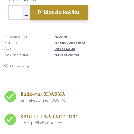
232 Kč
bez DPH
Přidat do košíku
Číslo produktu:
NAV091
EAN kód:
9788072553600
Autor:
Pavel Raus
Nakladatelství:
Návrat domů
Do oblíbených
Balíkovna ZDARMA
při nákupu nad 1 000 Kč
SPOLEHLIVÁ EXPEDICE
zboží pečlivě zabalíme