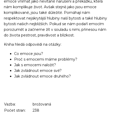
emoce vnímat jako nevítané narušení a překážku, která
nám komplikuje život. Avšak stejně jako jsou emoce
komplikované, jsou také důležité. Pomáhají nám
respektovat nejskrytější hlubiny naší bytosti a také hlubiny
bytosti našich nejbližších. Pokud se nám podaří emocím
porozumět a začneme žít v souladu s nimi, přinesou nám
do života pestrost, pravdivost a blízkost.
Kniha hledá odpovědi na otázky:
Co emoce jsou?
Proč s emocemi máme problémy?
Jak s emocemi naložit?
Jak zvládnout emoce své?
Jak zvládnout emoce druhého?
Vazba:
brožovaná
Počet stran:
238