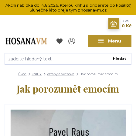
Akční nabídka do 14.8.2026. Kterou knihu si přiberete do košíku?
Slunečné léto přeje tým z hosanavm.cz
0
ks
0 Kč
Menu
Hledat
Úvod
KNIHY
Vztahy a výchova
Jak porozumět emocím
Jak porozumět emocím