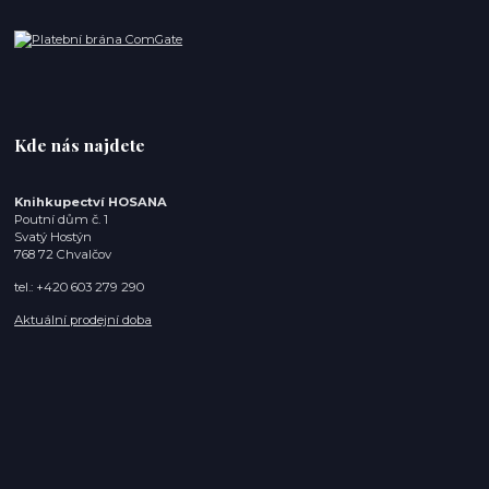
Kde nás najdete
Knihkupectví HOSANA
Poutní dům č. 1
Svatý Hostýn
768 72 Chvalčov
tel.: +420 603 279 290
Aktuální prodejní doba