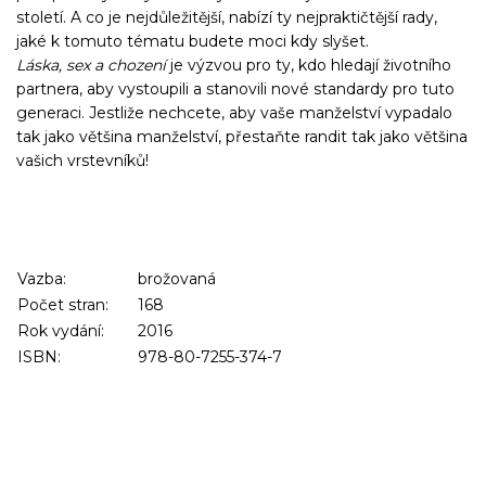
století. A co je nejdůležitější, nabízí ty nejpraktičtější rady,
jaké k tomuto tématu budete moci kdy slyšet.
Láska, sex a chození
je výzvou pro ty, kdo hledají životního
partnera, aby vystoupili a stanovili nové standardy pro tuto
generaci. Jestliže nechcete, aby vaše manželství vypadalo
tak jako většina manželství, přestaňte randit tak jako většina
vašich vrstevníků!
Vazba:
brožovaná
Počet stran:
168
Rok vydání:
2016
ISBN:
978-80-7255-374-7