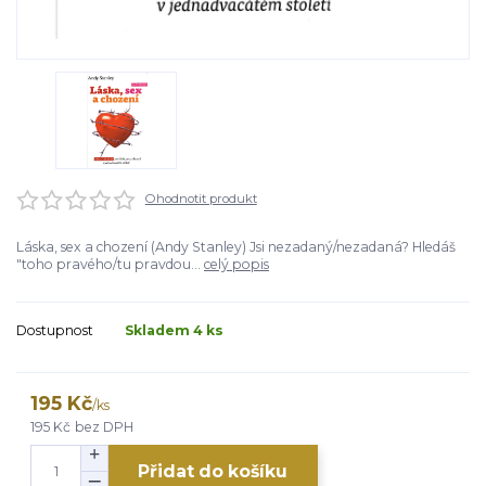
Ohodnotit produkt
Láska, sex a chození (Andy Stanley) Jsi nezadaný/nezadaná? Hledáš
"toho pravého/tu pravdou...
celý popis
Dostupnost
Skladem 4 ks
195 Kč
/
ks
195 Kč
bez DPH
Přidat do košíku