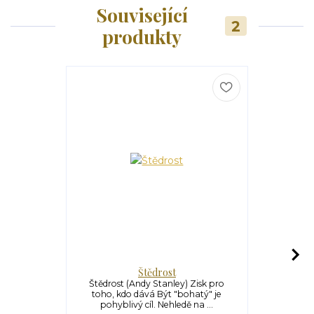
Související
2
produkty
Štědrost
Ne
Štědrost (Andy Stanley) Zisk pro
Nepřátelé
toho, kdo dává Být "bohatý" je
Rozvod.
pohyblivý cíl. Nehledě na ...
Vzájemné od