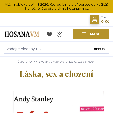
Akční nabídka do 14.8.2026. Kterou knihu si přiberete do košíku?
Slunečné léto přeje tým z hosanavm.cz
0
ks
0 Kč
Menu
Hledat
Úvod
KNIHY
Vztahy a výchova
Láska, sex a chození
Láska, sex a chození