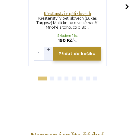
Křesťanství v pěti slovech
K j
Křesťanství v pěti slovech (Lukáš
K jádru kř
Targosz) Malá kniha o velké naději
Vzdejte se 
Mnohé z toho, co o Bo...
své 
Skladem 1 ks
U
270 Kč
190 Kč
/
ks
Přidat do košíku