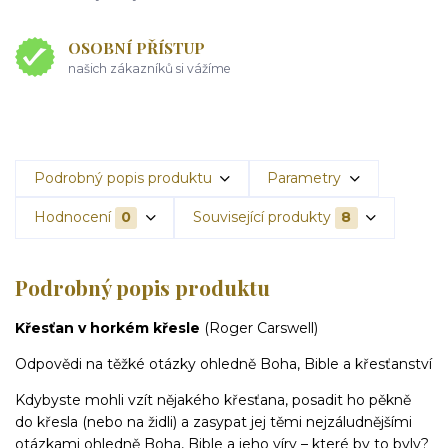
OSOBNÍ PŘÍSTUP
našich zákazníků si vážíme
Podrobný popis produktu
Parametry
Hodnocení
0
Související produkty
8
Podrobný popis produktu
Křesťan v horkém křesle
(Roger Carswell)
Odpovědi na těžké otázky ohledně Boha, Bible a křesťanství
Kdybyste mohli vzít nějakého křesťana, posadit ho pěkně
do křesla (nebo na židli) a zasypat jej těmi nejzáludnějšími
otázkami ohledně Boha, Bible a jeho víry – které by to byly?