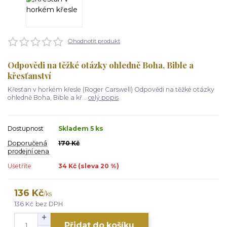
Ohodnotit produkt
Odpovědi na těžké otázky ohledně Boha, Bible a
křesťanství
Křesťan v horkém křesle (Roger Carswell) Odpovědi na těžké otázky
ohledně Boha, Bible a kř...
celý popis
Dostupnost
Skladem 5 ks
Doporučená
170 Kč
prodejní cena
Ušetříte
34 Kč (sleva
20
%)
136 Kč
/
ks
136 Kč
bez DPH
Přidat do košíku