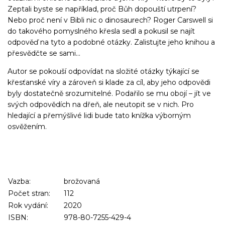
Zeptali byste se například, proč Bůh dopouští utrpení?
Nebo proč není v Bibli nic o dinosaurech? Roger Carswell si
do takového pomyslného křesla sedl a pokusil se najít
odpověď na tyto a podobné otázky. Zalistujte jeho knihou a
přesvědčte se sami...
Autor se pokouší odpovídat na složité otázky týkající se
křesťanské víry a zároveň si klade za cíl, aby jeho odpovědi
byly dostatečně srozumitelné. Podařilo se mu obojí – jít ve
svých odpovědích na dřeň, ale neutopit se v nich. Pro
hledající a přemýšlivé lidi bude tato knížka výborným
osvěžením.
Vazba:
brožovaná
Počet stran:
112
Rok vydání:
2020
ISBN:
978-80-7255-429-4