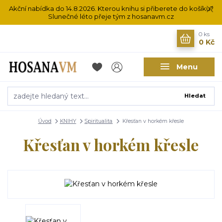
Akční nabídka do 14.8.2026. Kterou knihu si přiberete do košíku?
Slunečné léto přeje tým z hosanavm.cz
0
ks
0 Kč
Menu
Hledat
Úvod
KNIHY
Spiritualita
Křesťan v horkém křesle
Křesťan v horkém křesle