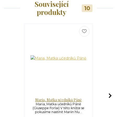
Související
10
produkty
Maria, Matka učedníků Páně
Mo
Maria, Matka učedníků Páně
Modlitba Ot
(Giuseppe Forlai) V této knížce se
V této publ
pokusíme nastínit Mariin hlu...
veře