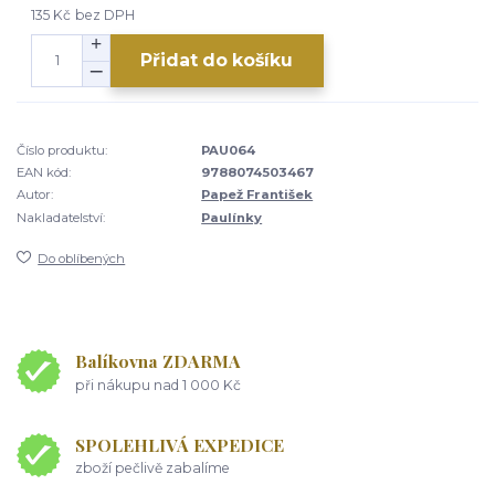
135 Kč
bez DPH
Přidat do košíku
Číslo produktu:
PAU064
EAN kód:
9788074503467
Autor:
Papež František
Nakladatelství:
Paulínky
Do oblíbených
Balíkovna ZDARMA
při nákupu nad 1 000 Kč
SPOLEHLIVÁ EXPEDICE
zboží pečlivě zabalíme