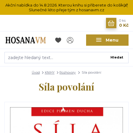
Akční nabídka do 14.8.2026. Kterou knihu si přiberete do košíku?
Slunečné léto přeje tým z hosanavm.cz
0
ks
0 Kč
Menu
Hledat
Úvod
KNIHY
Rozhovory
Síla povolání
Síla povolání