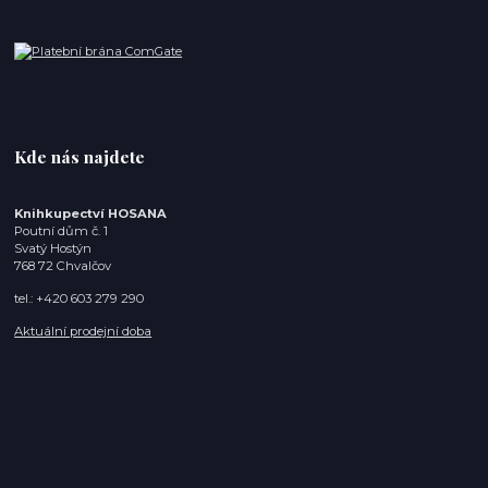
Kde nás najdete
Knihkupectví HOSANA
Poutní dům č. 1
Svatý Hostýn
768 72 Chvalčov
tel.: +420 603 279 290
Aktuální prodejní doba