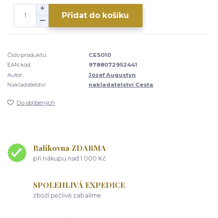
Přidat do košíku
Číslo produktu:
CES010
EAN kód:
9788072952441
Autor:
Józef Augustyn
Nakladatelství:
nakladatelství Cesta
Do oblíbených
Balíkovna ZDARMA
při nákupu nad 1 000 Kč
SPOLEHLIVÁ EXPEDICE
zboží pečlivě zabalíme