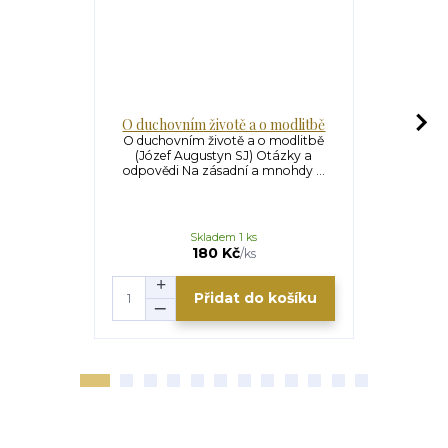
O duchovním životě a o modlitbě
O ublížen
O duchovním životě a o modlitbě
O ublížen
(Józef Augustyn SJ) Otázky a
(Józef A
odpovědi Na zásadní a mnohdy ...
odpovědi A
Skladem 1 ks
180 Kč
/
ks
Přidat do košíku