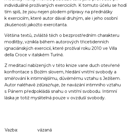
individuálně prožívaných exerciciích. K tomuto účelu se hodí
tím spíš, že jsou nejen plodem přípravy na přednášky
k exerciciím, které autor dával druhým, ale i jeho osobní
zkušenosti jakožto exercitanta.
Většina textů, zvláště těch o bezprostředním charakteru
modlitby, vznikla během autorových třicetidenních
ignaciánských exercicií, které prožíval roku 2010 ve Villa
della Croce v italském Turíně.
Z meditací nabízených v této knize vane duch otevřené
konfrontace s Božím slovem, hledání vnitřní svobody a
směřování k intimnějšímu, důvěrnému vztahu s Ježíšem.
Autor naléhavě zdůrazňuje, že navázání intimního vztahu
s Pánem předpokládá snahu o vnitřní svobodu. Intimní
láska je totiž myslitelná pouze v ovzduší svobody.
Vazba:
vázaná