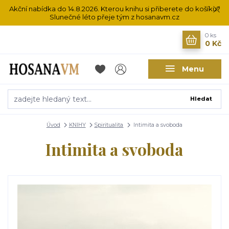
Akční nabídka do 14.8.2026. Kterou knihu si přiberete do košíku?
Slunečné léto přeje tým z hosanavm.cz
0
ks
0 Kč
Menu
Hledat
Úvod
KNIHY
Spiritualita
Intimita a svoboda
Intimita a svoboda