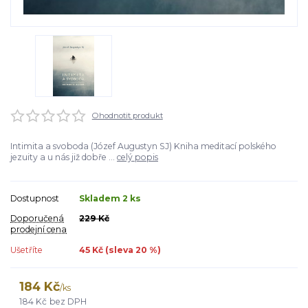
Ohodnotit produkt
Intimita a svoboda (Józef Augustyn SJ) Kniha meditací polského
jezuity a u nás již dobře ...
celý popis
Dostupnost
Skladem 2 ks
Doporučená
229 Kč
prodejní cena
Ušetříte
45 Kč (sleva
20
%)
184 Kč
/
ks
184 Kč
bez DPH