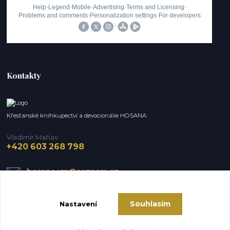
Kontakty
Křesťanské knihkupectví a devocionálie HOSANA
Vladimír Maňas
+420 603 268 798
hosana.vm@seznam.cz
Souhlasím
Nastavení