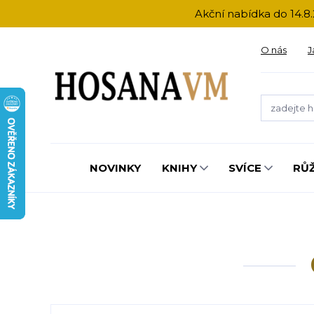
Akční nabídka do 14.8.
O nás
J
NOVINKY
KNIHY
SVÍCE
RŮ