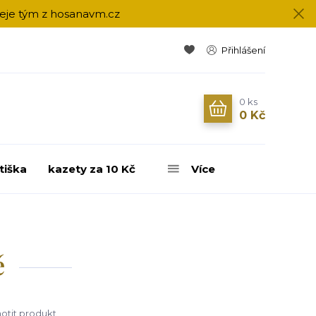
přeje tým z hosanavm.cz
Přihlášení
0
ks
0 Kč
tiška
kazety za 10 Kč
Více
ě
tit produkt