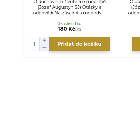
O duchovním životě a o modlitbě
O ub
(Józef Augustyn SJ) Otázky a
(Jó
odpovědi Na zásadní a mnohdy ...
odpov
Skladem 1 ks
180 Kč
/
ks
Přidat do košíku