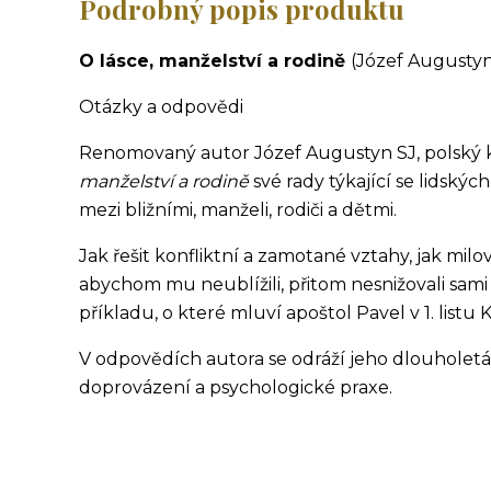
Podrobný popis produktu
O lásce, manželství a rodině
(Józef Augustyn
Otázky a odpovědi
Renomovaný autor Józef Augustyn SJ, polský k
manželství a rodině
své rady týkající se lidský
mezi bližními, manželi, rodiči a dětmi.
Jak řešit konfliktní a zamotané vztahy, jak milo
abychom mu neublížili, přitom nesnižovali sami
příkladu, o které mluví apoštol Pavel v 1. listu
V odpovědích autora se odráží jeho dlouholetá
doprovázení a psychologické praxe.