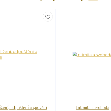
ížení, odpuštění a zpovědi
Intimita a svoboda