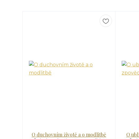
O duchovním životě a o modlitbě
O ubl