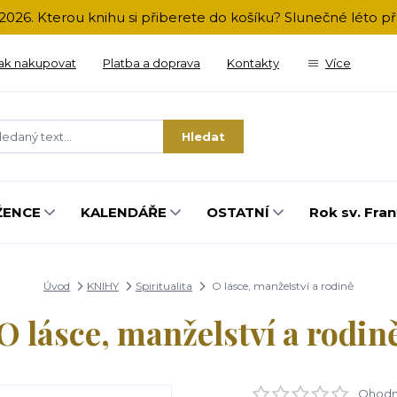
2026. Kterou knihu si přiberete do košíku? Slunečné léto 
ak nakupovat
Platba a doprava
Kontakty
Více
Hledat
ŽENCE
KALENDÁŘE
OSTATNÍ
Rok sv. Fran
Úvod
KNIHY
Spiritualita
O lásce, manželství a rodině
O lásce, manželství a rodin
Ohodno