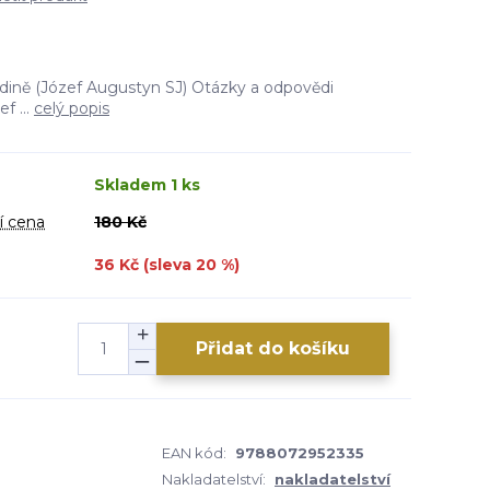
odině (Józef Augustyn SJ) Otázky a odpovědi
f ...
celý popis
Skladem 1 ks
í cena
180 Kč
36 Kč (sleva
20
%)
Přidat do košíku
EAN kód:
9788072952335
Nakladatelství:
nakladatelství