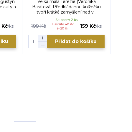
ugustyn
Velká malá Terezie (Veronika
ezuity a
Barátová) Předkládanou knížečku
tvoří krátká zamyšlení nad v...
Skladem 2 ks
Ušetříte 40 Kč
 Kč
199 Kč
159 Kč
/
ks
/
ks
(- 20 %)
šíku
Přidat do košíku