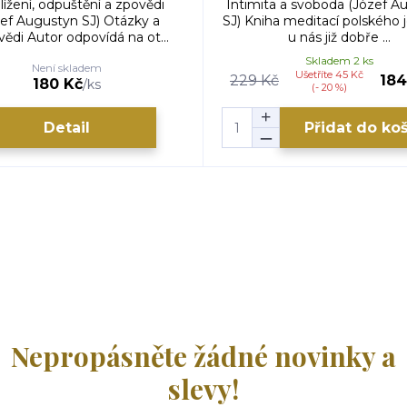
lížení, odpuštění a zpovědi
Intimita a svoboda (Józef A
zef Augustyn SJ) Otázky a
SJ) Kniha meditací polského j
ědi Autor odpovídá na ot...
u nás již dobře ...
Skladem 2 ks
Není skladem
Ušetříte 45 Kč
229 Kč
184
180 Kč
/
ks
(- 20 %)
Detail
Přidat do ko
Nepropásněte žádné novinky a
slevy!