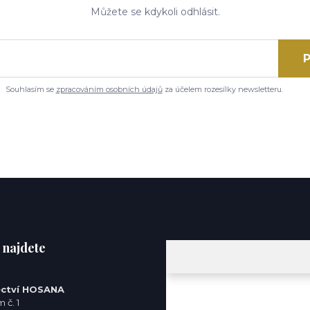
Můžete se kdykoli odhlásit.
P
Souhlasím se
zpracováním osobních údajů
za účelem rozesílky newsletteru.
 najdete
ctví HOSANA
 č. 1