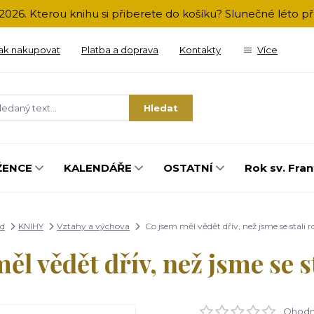
2026. Kterou knihu si přiberete do košíku? Slunečné léto 
ak nakupovat
Platba a doprava
Kontakty
Více
Hledat
ŽENCE
KALENDÁŘE
OSTATNÍ
Rok sv. Fran
d
KNIHY
Vztahy a výchova
Co jsem měl vědět dřív, než jsme se stali r
ěl vědět dřív, než jsme se st
Ohodno