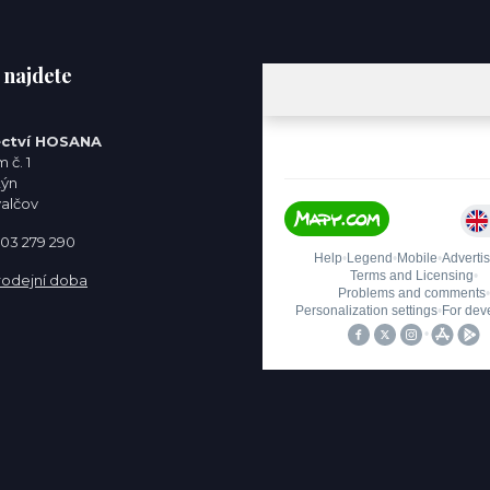
 najdete
ctví HOSANA
 č. 1
týn
valčov
 603 279 290
rodejní doba