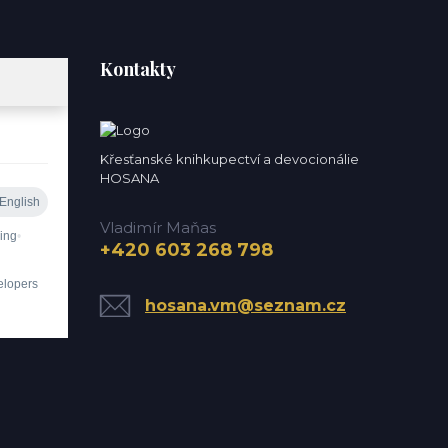
Kontakty
Křesťanské knihkupectví a devocionálie
HOSANA
Vladimír Maňas
+420 603 268 798
hosana.vm@seznam.cz