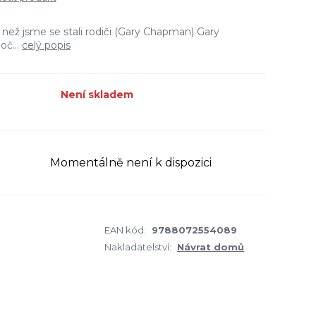
 než jsme se stali rodiči (Gary Chapman) Gary
č...
celý popis
Není skladem
Momentálně není k dispozici
EAN kód:
9788072554089
Nakladatelství:
Návrat domů