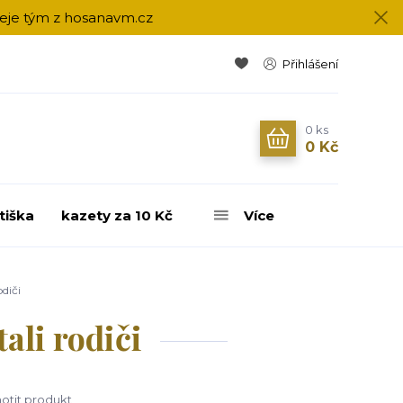
přeje tým z hosanavm.cz
Přihlášení
0
ks
0 Kč
tiška
kazety za 10 Kč
Více
odiči
ali rodiči
tit produkt