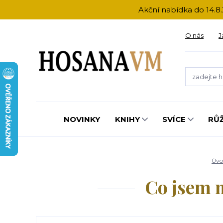
Akční nabídka do 14.8.
O nás
J
NOVINKY
KNIHY
SVÍCE
RŮ
Úvo
Co jsem m