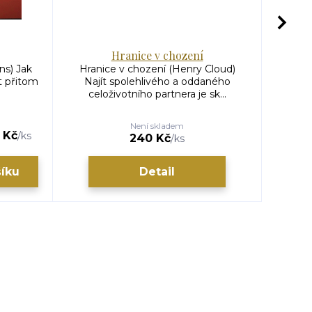
Hranice v chození
ns) Jak
Hranice v chození (Henry Cloud)
Láska
t přitom
Najít spolehlivého a oddaného
Žena 
celoživotního partnera je sk...
Není skladem
 Kč
335 
/
ks
240 Kč
/
ks
šíku
Detail