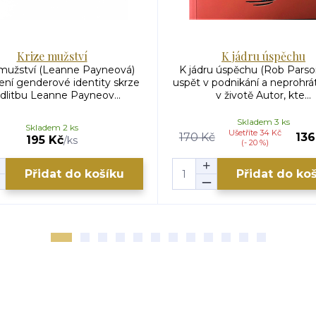
Krize mužství
K jádru úspěchu
 mužství (Leanne Payneová)
K jádru úspěchu (Rob Parso
ení genderové identity skrze
uspět v podnikání a neprohrá
litbu Leanne Payneov...
v životě Autor, kte...
Skladem 3 ks
Skladem 2 ks
Ušetříte 34 Kč
170 Kč
136
195 Kč
/
ks
(- 20 %)
Přidat do košíku
Přidat do ko