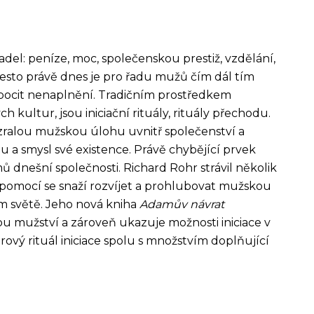
el: peníze, moc, společenskou prestiž, vzdělání,
Přesto právě dnes je pro řadu mužů čím dál tím
pocit nenaplnění. Tradičním prostředkem
 kultur, jsou iniciační rituály, rituály přechodu.
o zralou mužskou úlohu uvnitř společenství a
 a smysl své existence. Právě chybějící prvek
 dnešní společnosti. Richard Rohr strávil několik
chž pomocí se snaží rozvíjet a prohlubovat mužskou
ém světě. Jeho nová kniha
Adamův návrat
 mužství a zároveň ukazuje možnosti iniciace v
ý rituál iniciace spolu s množstvím doplňující