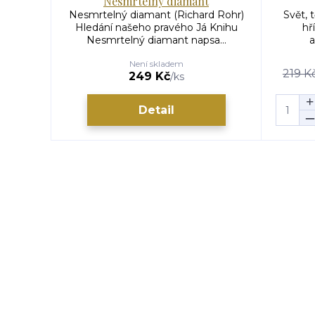
Nesmrtelný diamant
Nesmrtelný diamant (Richard Rohr)
Svět, 
Hledání našeho pravého Já Knihu
hř
Nesmrtelný diamant napsa...
a
Není skladem
219 K
249 Kč
/
ks
Detail