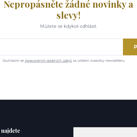
Nepropásněte žádné novinky a
slevy!
Můžete se kdykoli odhlásit.
P
Souhlasím se
zpracováním osobních údajů
za účelem rozesílky newsletteru.
 najdete