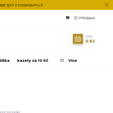
přeje tým z hosanavm.cz
Přihlášení
0
ks
0 Kč
tiška
kazety za 10 Kč
Více
tit produkt