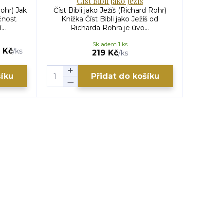
Číst Bibli jako Ježíš
Rohr) Jak
Číst Bibli jako Ježíš (Richard Rohr)
KADAS
čnost
Knížka Číst Bibli jako Ježíš od
rozh
..
Richarda Rohra je úvo...
Bý
Skladem 1 ks
 Kč
333 
/
ks
219 Kč
/
ks
šíku
Přidat do košíku