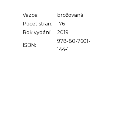
Vazba:
brožovaná
Počet stran:
176
Rok vydání:
2019
978-80-7601-
ISBN:
144-1