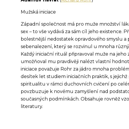
Mužská iniciace
Západní společnost má pro muže množství lákad
sex – to vše vydává za sám cíl jeho existence. 
bolestnější nedostatek opravdového smyslu a 
sebenalezení, který se rozvinul u mnoha různých
Každý iniciační rituál připravoval muže na jeh
umožňoval mu pravdivěji nalézt vlastní hodnotu
iniciace považuje Rohr za jádro mnoha problémů
desítek let studiem iniciačních praktik, s jeji
spiritualitu v rámci duchovních cvičení po cel
povzbuzuje k novému zamyšlení nad podstatou
současných podmínkách. Obsahuje rovněž vzorov
literatury.