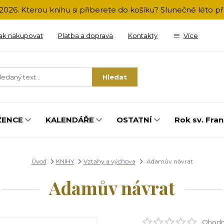
2026. Kterou knihu si přiberete do košíku? Slunečné léto 
ak nakupovat
Platba a doprava
Kontakty
Více
Hledat
ŽENCE
KALENDÁŘE
OSTATNÍ
Rok sv. Fran
Úvod
KNIHY
Vztahy a výchova
Adamův návrat
Adamův návrat
Ohodno