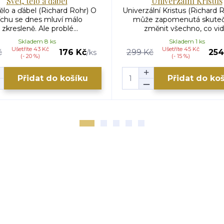
Svět, tělo a ďábel
Univerzální Kristus
tělo a ďábel (Richard Rohr) O
Univerzální Kristus (Richard 
íchu se dnes mluví málo
může zapomenutá skute
 zkresleně. Ale problé...
změnit všechno, co vidí.
Skladem 8 ks
Skladem 1 ks
Ušetříte 43 Kč
Ušetříte 45 Kč
č
176 Kč
299 Kč
254
/
ks
(- 20 %)
(- 15 %)
Přidat do košíku
Přidat do ko