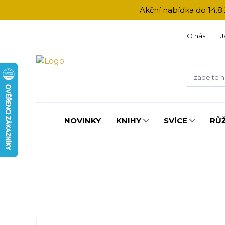
Akční nabídka do 14.8.
O nás
J
NOVINKY
KNIHY
SVÍCE
RŮ