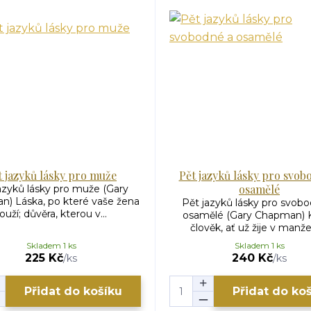
t jazyků lásky pro muže
Pět jazyků lásky pro svob
osamělé
azyků lásky pro muže (Gary
) Láska, po které vaše žena
Pět jazyků lásky pro svob
ouží; důvěra, kterou v...
osamělé (Gary Chapman) 
člověk, ať už žije v manžel
Skladem 1 ks
Skladem 1 ks
225 Kč
240 Kč
/
ks
/
ks
Přidat do košíku
Přidat do ko