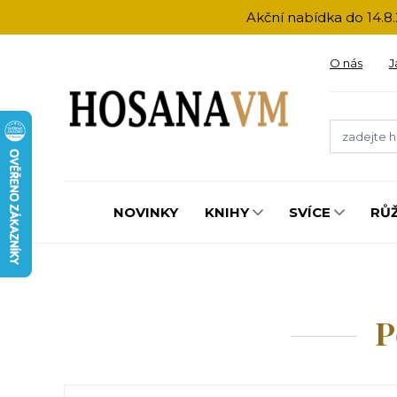
Akční nabídka do 14.8.
O nás
J
NOVINKY
KNIHY
SVÍCE
RŮ
P