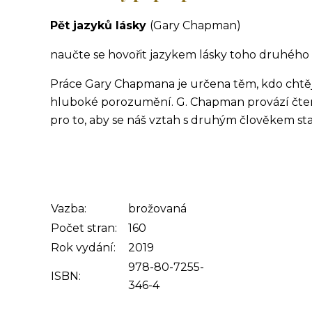
Pět jazyků lásky
(Gary Chapman)
naučte se hovořit jazykem lásky toho druhého
Práce Gary Chapmana je určena těm, kdo chtěj
hluboké porozumění. G. Chapman provází čtenář
pro to, aby se náš vztah s druhým člověkem s
Vazba:
brožovaná
Počet stran:
160
Rok vydání:
2019
978-80-7255-
ISBN:
346-4