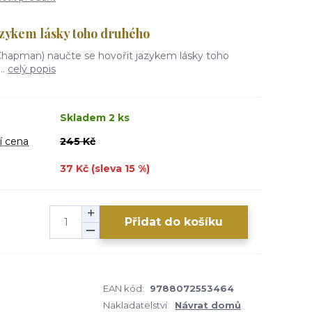
azykem lásky toho druhého
 Chapman) naučte se hovořit jazykem lásky toho
..
celý popis
Skladem 2 ks
í cena
245 Kč
37 Kč (sleva
15
%)
Přidat do košíku
EAN kód:
9788072553464
Nakladatelství:
Návrat domů