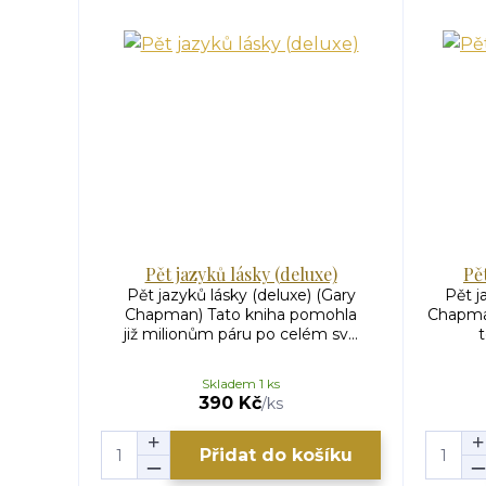
Pět jazyků lásky (deluxe)
Pě
Pět jazyků lásky (deluxe) (Gary
Pět j
Chapman) Tato kniha pomohla
Chapman
již milionům páru po celém sv...
t
Skladem 1 ks
390 Kč
/
ks
Přidat do košíku