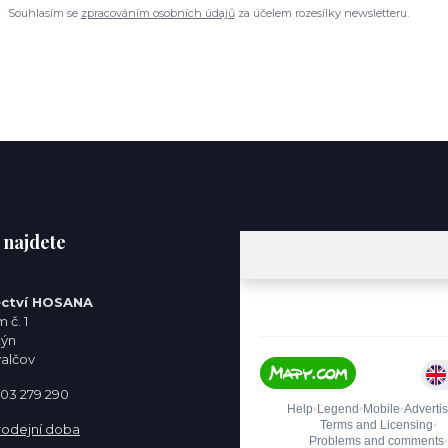
Souhlasím se
zpracováním osobních údajů
za účelem rozesílky newsletteru.
 najdete
ctví HOSANA
 č. 1
týn
valčov
 603 279 290
rodejní doba