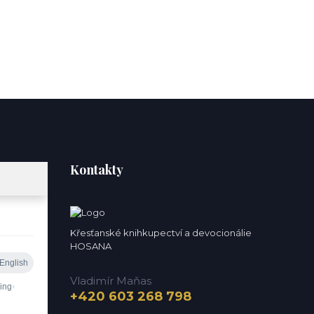
Kontakty
Křesťanské knihkupectví a devocionálie
HOSANA
Vladimír Maňas
+420 603 268 798