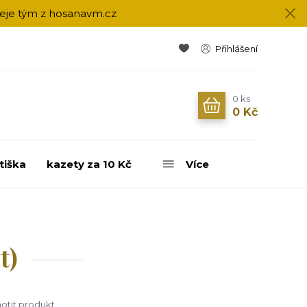
přeje tým z hosanavm.cz
Přihlášení
0
ks
0 Kč
tiška
kazety za 10 Kč
Více
t)
tit produkt