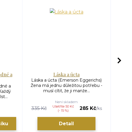
odné a
Láska a úcta
Láska a úcta (Emerson Eggerichs)
Lásk
Žena má jednu důležitou potřebu -
Eggeri
odné a
musí cítit, že ji manže...
r
Každý
st...
Není skladem
Ušetříte 50 Kč
335 Kč
285 Kč
/
ks
(- 15 %)
šíku
Detail