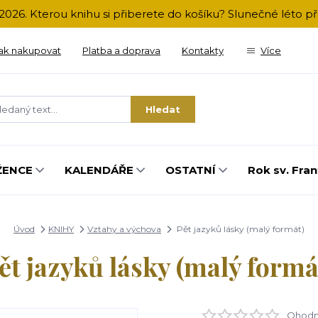
2026. Kterou knihu si přiberete do košíku? Slunečné léto 
ak nakupovat
Platba a doprava
Kontakty
Více
Hledat
ŽENCE
KALENDÁŘE
OSTATNÍ
Rok sv. Fran
Úvod
KNIHY
Vztahy a výchova
Pět jazyků lásky (malý formát)
ět jazyků lásky (malý formá
Ohodno