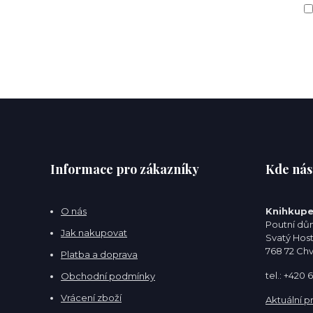
Informace pro zákazníky
Kde nás
O nás
Knihkupe
Poutní dům
Jak nakupovat
Svatý Hos
768 72 Ch
Platba a doprava
tel.: +420
Obchodní podmínky
Vrácení zboží
Aktuální p