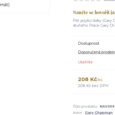
Naučte se hovořit j
Pět jazyků lásky (Gary
druhého Práce Gary Ch.
Dostupnost
Doporučená prodejn
Ušetříte
208 Kč
/
ks
208 Kč
bez DPH
Číslo produktu:
NAV059
Autor:
Gary Chapman