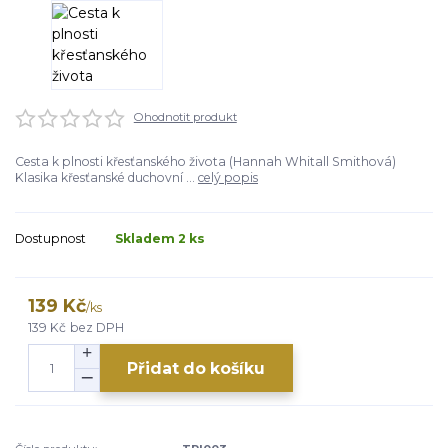
Ohodnotit produkt
Cesta k plnosti křesťanského života (Hannah Whitall Smithová)
Klasika křesťanské duchovní ...
celý popis
Dostupnost
Skladem 2 ks
139 Kč
/
ks
139 Kč
bez DPH
Přidat do košíku