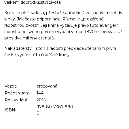
velkém dobrodružství života.
Kniha je plná radosti, přestože autorčin život nebyl mnohdy
lehký. Jak často připomínala, Písmo je „prozářené
radostnou zvěstí“. Její kniha vyzařuje právě tuto evangelní
radost a od svého prvního vydání v roce 1870 inspirovala už
přes dva milióny čtenářů.
Nakladatelství Triton s radostí předkládá čtenářům první
české vydání této úspěšné knihy.
Vazba:
brožovaná
Počet stran:
144
Rok vydání:
2015
978-80-7387-890-
ISBN:
0