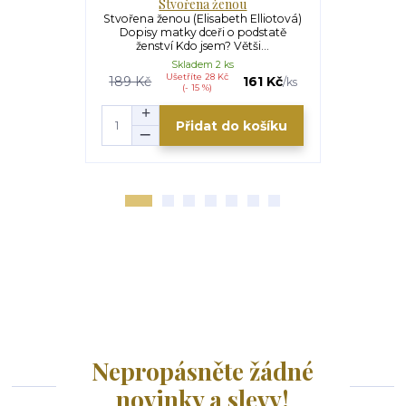
Stvořena ženou
Klauzur
Stvořena ženou (Elisabeth Elliotová)
Klauzura – 
Dopisy matky dceři o podstatě
Maria Lakot
ženství Kdo jsem? Větši...
vych
Skladem 2 ks
Ušetříte 28 Kč
U
189 Kč
161 Kč
169 Kč
/
ks
(- 15 %)
Přidat do košíku
Nepropásněte žádné
novinky a slevy!