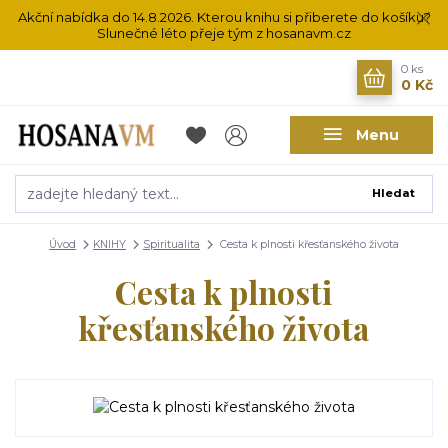
Akční nabídka do 14.8.2026. Kterou knihu si přiberete do košíku?
Slunečné léto přeje tým z hosanavm.cz
0
ks
0 Kč
Menu
Hledat
Úvod
KNIHY
Spiritualita
Cesta k plnosti křesťanského života
Cesta k plnosti
křesťanského života