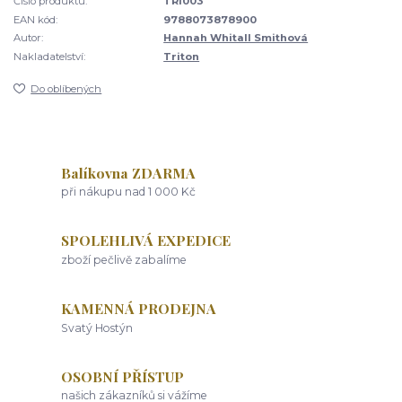
Číslo produktu:
TRI003
EAN kód:
9788073878900
Autor:
Hannah Whitall Smithová
Nakladatelství:
Triton
Do oblíbených
Balíkovna ZDARMA
při nákupu nad 1 000 Kč
SPOLEHLIVÁ EXPEDICE
zboží pečlivě zabalíme
KAMENNÁ PRODEJNA
Svatý Hostýn
OSOBNÍ PŘÍSTUP
našich zákazníků si vážíme