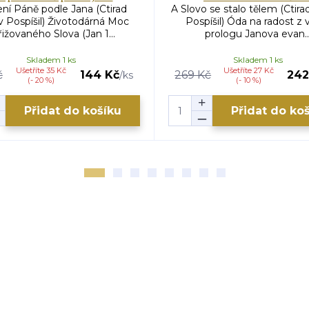
ní Páně podle Jana (Ctirad
A Slovo se stalo tělem (Ctira
v Pospíšil) Životodárná Moc
Pospíšil) Óda na radost z v
řižovaného Slova (Jan 1...
prologu Janova evan..
Skladem 1 ks
Skladem 1 ks
Ušetříte 35 Kč
Ušetříte 27 Kč
č
144 Kč
269 Kč
242
/
ks
(- 20 %)
(- 10 %)
Přidat do košíku
Přidat do ko