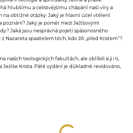
há hlubšímu a celistvějšímu chápání naší víry a
na obtížné otázky: Jaký je hlavní účel vtělení
 a poznání? Jaký je poměr mezi Ježíšovými
dy? Jaká jsou nesprávná pojetí spásonosného
z Nazareta spasitelem těch, kdo žili „před Kristem“?
ašich teologických fakultách, ale oblíbili si ji i ti,
a Ježíše Krista. Páté vydání je důkladně revidováno,