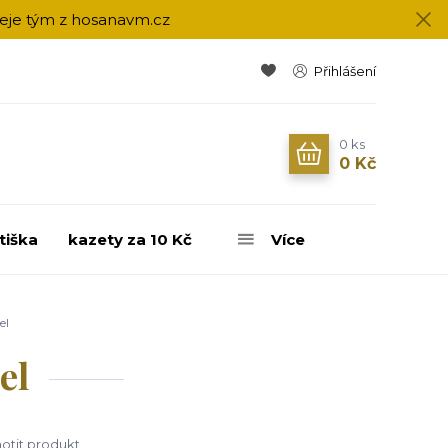
přeje tým z hosanavm.cz
Přihlášení
0
ks
0 Kč
tiška
kazety za 10 Kč
Více
el
el
tit produkt