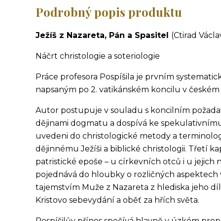
Podrobný popis produktu
Ježíš z Nazareta, Pán a Spasitel
(Ctirad Václa
Náčrt christologie a soteriologie
Práce profesora Pospíšila je prvním systematic
napsaným po 2. vatikánském koncilu v českém 
Autor postupuje v souladu s koncilním požada
dějinami dogmatu a dospívá ke spekulativnímu
uvedeni do christologické metody a terminolog
dějinnému Ježíši a biblické christologii. Třetí k
patristické epoše – u církevních otců i u jejic
pojednává do hloubky o rozličných aspektech 
tajemstvím Muže z Nazareta z hlediska jeho díl
Kristovo sebevydání a oběť za hřích světa.
Pospíšilův přínos spočívá hlavně v úzkém propojo