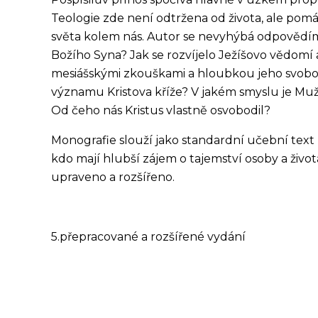
Teologie zde není odtržena od života, ale pomá
světa kolem nás. Autor se nevyhýbá odpovědím 
Božího Syna? Jak se rozvíjelo Ježíšovo vědomí
mesiášskými zkouškami a hloubkou jeho svobo
významu Kristova kříže? V jakém smyslu je Muž 
Od čeho nás Kristus vlastně osvobodil?
Monografie slouží jako standardní učební text na n
kdo mají hlubší zájem o tajemství osoby a život
upraveno a rozšířeno.
5.přepracované a rozšířené vydání