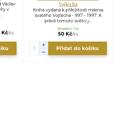
Vojtěcha
d Václav
Univerz
íry v
můž
Kniha vydaná k příležitosti milenia
.
z
svatého Vojtěcha - 997 - 1997. A
právě tomuto světci j...
Skladem 1 ks
 Kč
299 
/
ks
50 Kč
/
ks
šíku
Přidat do košíku