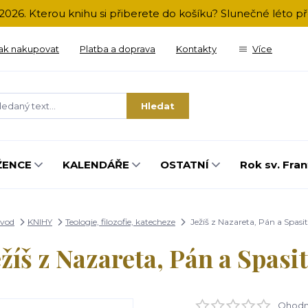
2026. Kterou knihu si přiberete do košíku? Slunečné léto 
ak nakupovat
Platba a doprava
Kontakty
Více
Hledat
ŽENCE
KALENDÁŘE
OSTATNÍ
Rok sv. Fran
vod
KNIHY
Teologie, filozofie, katecheze
Ježíš z Nazareta, Pán a Spasit
ežíš z Nazareta, Pán a Spasit
Ohodno