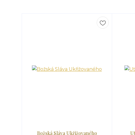
Božská Sláva Ukřižovaného
Ut