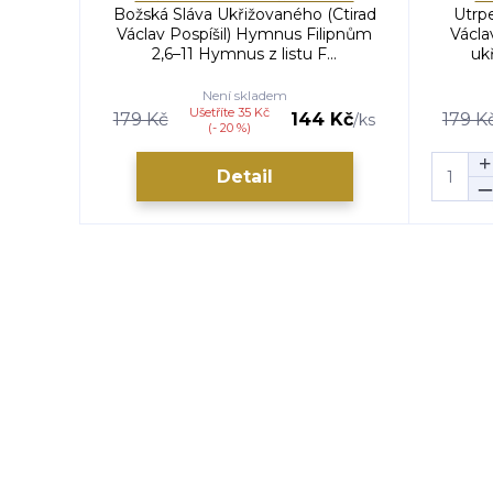
Božská Sláva Ukřižovaného (Ctirad
Utrpe
Václav Pospíšil) Hymnus Filipnům
Václa
2,6–11 Hymnus z listu F...
uk
Není skladem
Ušetříte 35 Kč
179 Kč
144 Kč
179 K
/
ks
(- 20 %)
Detail