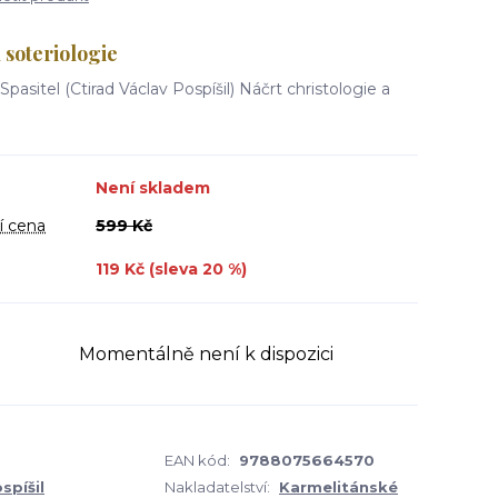
 soteriologie
Spasitel (Ctirad Václav Pospíšil) Náčrt christologie a
Není skladem
í cena
599 Kč
119 Kč (sleva
20
%)
Momentálně není k dispozici
EAN kód:
9788075664570
spíšil
Nakladatelství:
Karmelitánské