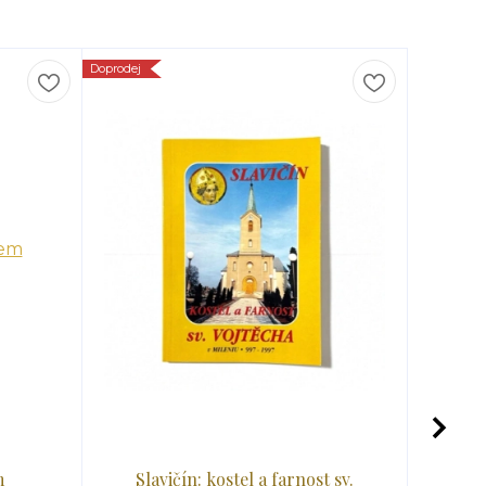
Doprodej
m
Slavičín: kostel a farnost sv.