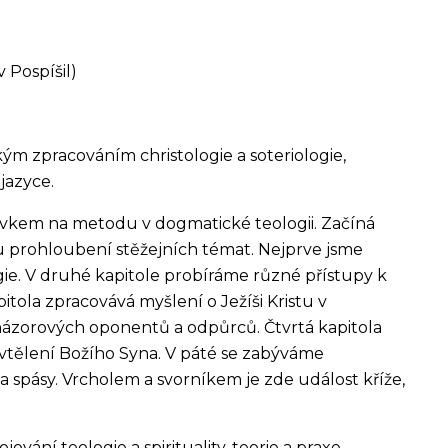
v Pospíšil)
kým zpracováním christologie a soteriologie,
jazyce.
vkem na metodu v dogmatické teologii. Začíná
 prohloubení stěžejních témat. Nejprve jsme
ie. V druhé kapitole probíráme různé přístupy k
apitola zpracovává myšlení o Ježíš
i Kristu v
h názorových oponentů a odpůrců. Čtvrtá kapitola
vtělení Božího Syna. V páté se zabýváme
a spásy. Vrcholem a svorníkem je zde událost kříže,
vání teologie a spirituality, teorie a praxe.