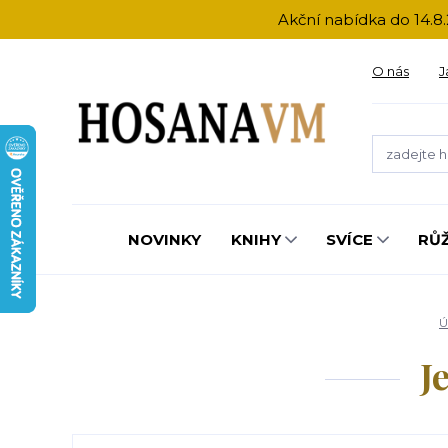
Akční nabídka do 14.8.
O nás
J
NOVINKY
KNIHY
SVÍCE
RŮ
Ú
J