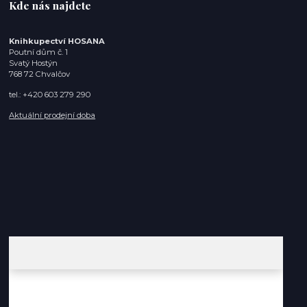
Kde nás najdete
Knihkupectví HOSANA
Poutní dům č. 1
Svatý Hostýn
768 72 Chvalčov
tel.: +420 603 279 290
Aktuální prodejní doba