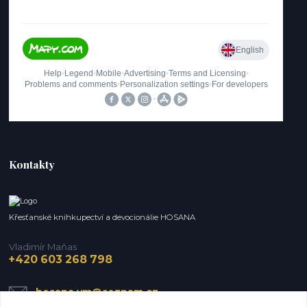
Kontakty
Křesťanské knihkupectví a devocionálie HOSANA
Vladimír Maňas
+420 603 268 798
hosana.vm@seznam.cz