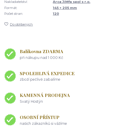
Nakladatelství:
Arca JiMfa spol s r.o.
Formát:
145 × 205 mm
Počet stran:
120
Do oblíbených
Balíkovna ZDARMA
při nákupu nad 1 000 Kč
SPOLEHLIVÁ EXPEDICE
zboží pečlivě zabalíme
KAMENNÁ PRODEJNA
Svatý Hostýn
OSOBNÍ PŘÍSTUP
našich zákazníků si vážíme