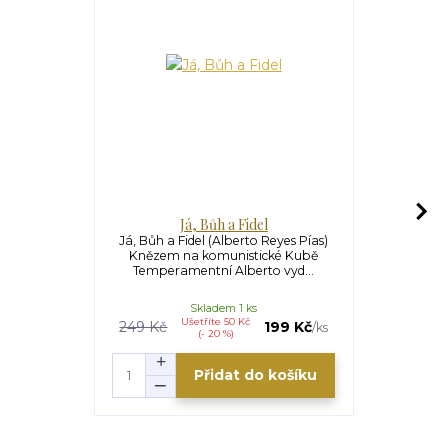
Já, Bůh a Fidel
Jak 
Já, Bůh a Fidel (Alberto Reyes Pías)
Jak se žije 
Knězem na komunistické Kubě
minulosti, s
Temperamentní Alberto vyd...
kn
Skladem 1 ks
Ušetříte 50 Kč
U
249 Kč
199 Kč
299 Kč
/
ks
(- 20 %)
Přidat do košíku