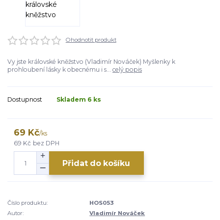
Ohodnotit produkt
Vy jste královské kněžstvo (Vladimír Nováček) Myšlenky k
prohloubení lásky k obecnému i s...
celý popis
Dostupnost
Skladem 6 ks
69 Kč
/
ks
69 Kč
bez DPH
Přidat do košíku
Číslo produktu:
HOS053
Autor:
Vladimír Nováček