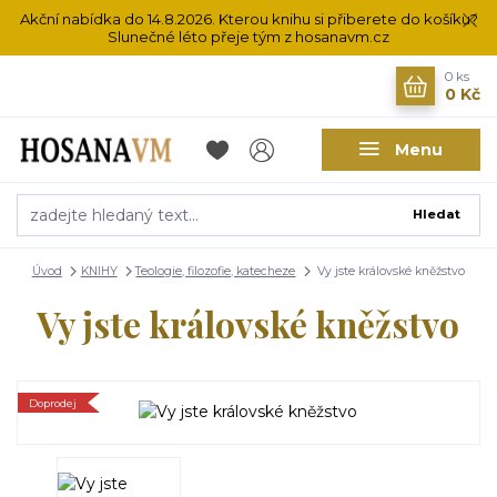
Akční nabídka do 14.8.2026. Kterou knihu si přiberete do košíku?
Slunečné léto přeje tým z hosanavm.cz
0
ks
0 Kč
Menu
Hledat
Úvod
KNIHY
Teologie, filozofie, katecheze
Vy jste královské kněžstvo
Vy jste královské kněžstvo
Doprodej