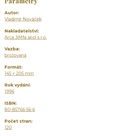
Parametry
Autor
Vladimír Nováček
Nakladatelství
Arca JiMfa spol s r.o.
Vazba
brožovaná
Formát
145 × 205 mm
Rok vydání
1996
ISBN
80-85766-56-6
Počet stran
120