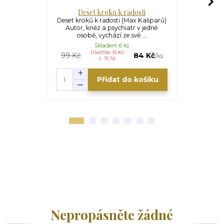
Deset kroků k radosti
Opice Boží 
Deset kroků k radosti (Max Kašparů)
Opice Boží 
Autor, kněz a psychiatr v jedné
(Max Kašpar
osobě, vychází ze své ...
Maxe
Skladem 6 ks
Ušetříte 15 Kč
99 Kč
84 Kč
/
ks
(- 15 %)
Přidat do košíku
Nepropásněte žádné