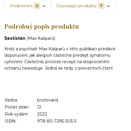
Hodnocení
0
Související produkty
7
Podrobný popis produktu
Šestistěn
(Max Kašparů)
Kněz a psychiatr Max Kašparů v této publikaci předává
doporučení, jak alespoň částečně předejít syndromu
vyhoření. Částečně, protože recept na stoprocentní
ochranu neexistuje. Jedná se tedy o preventivní čtení.
Vazba:
brožovaná
Počet stran:
12
Rok vydání:
2022
ISBN:
978-80-7295-303-5