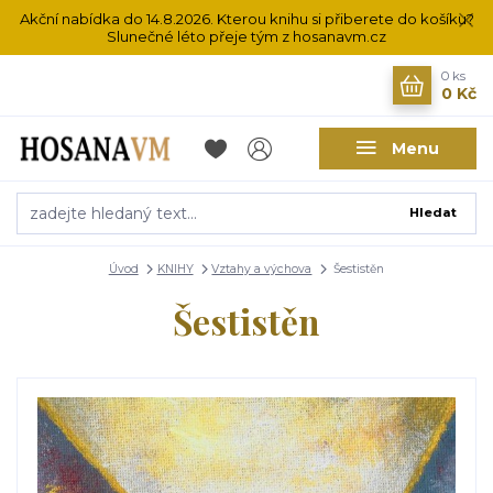
Akční nabídka do 14.8.2026. Kterou knihu si přiberete do košíku?
Slunečné léto přeje tým z hosanavm.cz
0
ks
0 Kč
Menu
Hledat
Úvod
KNIHY
Vztahy a výchova
Šestistěn
Šestistěn