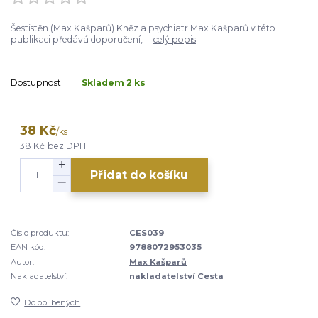
Šestistěn (Max Kašparů) Kněz a psychiatr Max Kašparů v této
publikaci předává doporučení, ...
celý popis
Dostupnost
Skladem 2 ks
38 Kč
/
ks
38 Kč
bez DPH
Přidat do košíku
Číslo produktu:
CES039
EAN kód:
9788072953035
Autor:
Max Kašparů
Nakladatelství:
nakladatelství Cesta
Do oblíbených