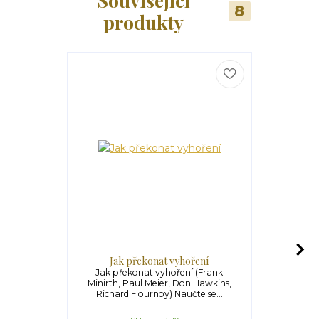
Související
8
produkty
Jak překonat vyhoření
Ja
Jak překonat vyhoření (Frank
Jak zvládat 
Minirth, Paul Meier, Don Hawkins,
křesťansk
Richard Flournoy) Naučte se...