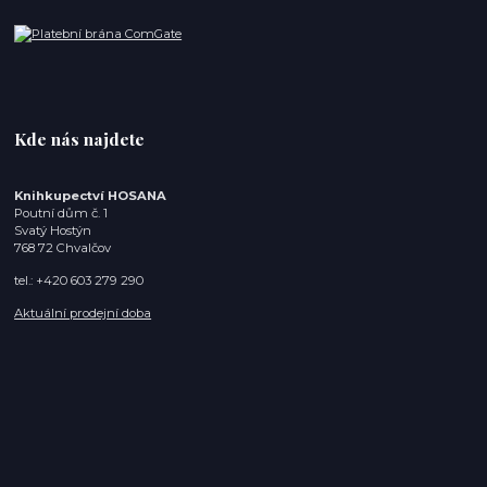
Kde nás najdete
Knihkupectví HOSANA
Poutní dům č. 1
Svatý Hostýn
768 72 Chvalčov
tel.: +420 603 279 290
Aktuální prodejní doba