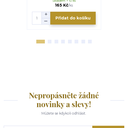
Skladem > 10 ks
U
117 Kč
165 Kč
/
ks
Přidat do košíku
Nepropásněte žádné
novinky a slevy!
Můžete se kdykoli odhlásit.