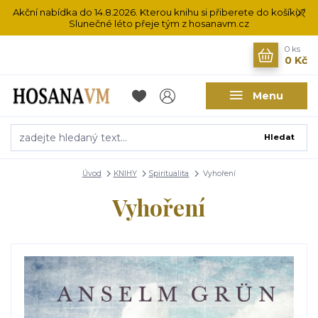
Akční nabídka do 14.8.2026. Kterou knihu si přiberete do košíku?
Slunečné léto přeje tým z hosanavm.cz
0
ks
0 Kč
Menu
Hledat
Úvod
KNIHY
Spiritualita
Vyhoření
Vyhoření