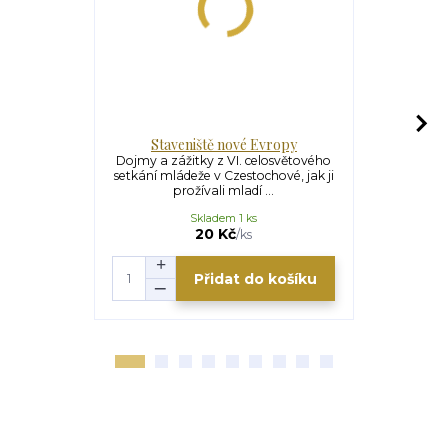
Staveniště nové Evropy
Krabička
Dojmy a zážitky z VI. celosvětového
Krabička na 
setkání mládeže v Czestochové, jak ji
plastová 
prožívali mladí ...
potisk
Skladem 1 ks
S
20 Kč
/
ks
Přidat do košíku
Zv