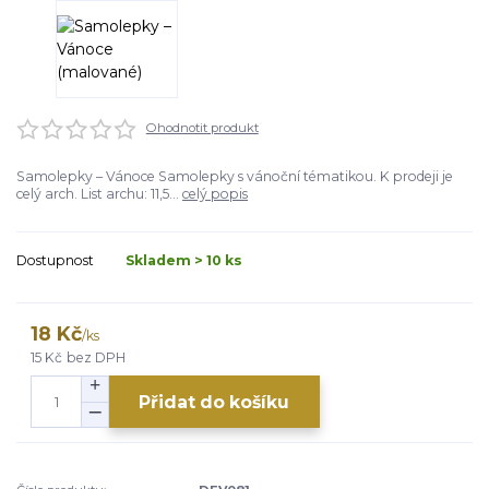
Ohodnotit produkt
Samolepky – Vánoce Samolepky s vánoční tématikou. K prodeji je
celý arch. List archu: 11,5...
celý popis
Dostupnost
Skladem > 10 ks
18 Kč
/
ks
15 Kč
bez DPH
Přidat do košíku