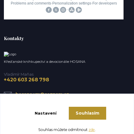
Kontakty
Křesťanské knihkupectví a devocionálie HOSANA
Vladimír Maňas
+420 603 268 798
hosana.vm@seznam.cz
Souhlasím
Nastavení
Souhlas můžete odmítnout
zde
.
Vytvořeno na
Eshop-rychle.cz