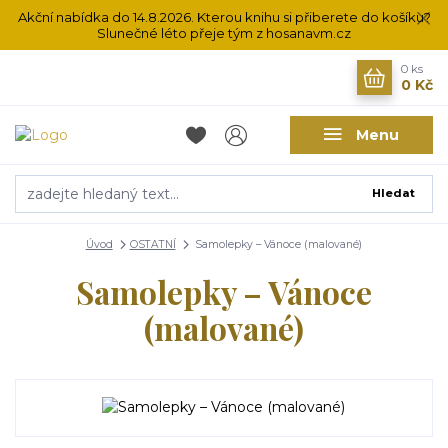
Akční nabídka do 14.8.2026. Kterou knihu si přiberete do košíku?
Slunečné léto přeje tým z hosanavm.cz
0
ks
0 Kč
Menu
Hledat
Úvod
OSTATNÍ
Samolepky – Vánoce (malované)
Samolepky – Vánoce
(malované)