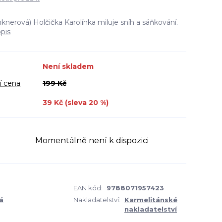
knerová) Holčička Karolínka miluje sníh a sáňkování.
opis
Není skladem
í cena
199 Kč
39 Kč (sleva
20
%)
Momentálně není k dispozici
EAN kód:
9788071957423
á
Nakladatelství:
Karmelitánské
nakladatelství