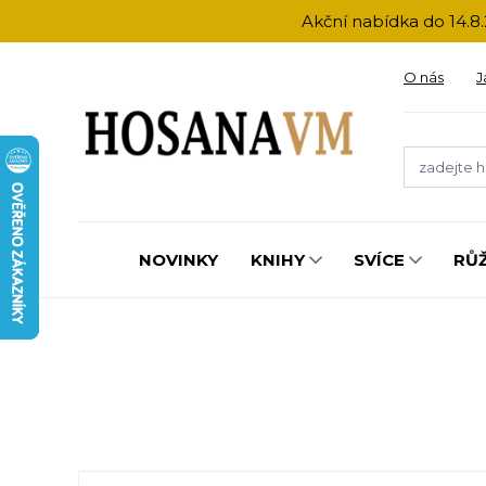
Akční nabídka do 14.8.
O nás
J
NOVINKY
KNIHY
SVÍCE
RŮ