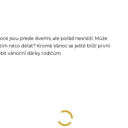
noce jsou přede dveřmi, ale pořád nesněží. Může
 tím něco dělat? Kromě Vánoc se ještě blíží první
obit vánoční dárky rodičům.