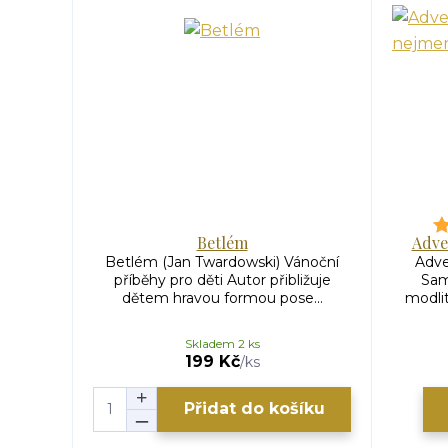
Betlém
Adve
Betlém (Jan Twardowski) Vánoční
Adve
příběhy pro děti Autor přibližuje
Sam
dětem hravou formou pose...
modlit
Skladem 2 ks
199 Kč
/
ks
Přidat do košíku