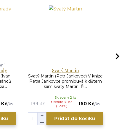
ení
rady
Svatý Martin
Ú
 (Ivan
Svatý Martin (Petr Jankovec) V knize
Úžasn
hránců
Petra Jankovce promlouvá k dětem
Gorla)
á...
sám svatý Martin. Ří...
Skladem 2 ks
Ušetříte 39 Kč
 Kč
199 Kč
160 Kč
/
ks
/
ks
(- 20 %)
šíku
Přidat do košíku