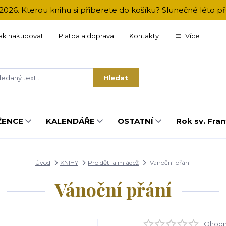
2026. Kterou knihu si přiberete do košíku? Slunečné léto 
ak nakupovat
Platba a doprava
Kontakty
Více
Hledat
ŽENCE
KALENDÁŘE
OSTATNÍ
Rok sv. Fran
Úvod
KNIHY
Pro děti a mládež
Vánoční přání
Vánoční přání
Ohodno