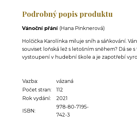
Podrobný popis produktu
Vánoční přání
(Hana Pinknerová)
Holčička Karolínka miluje sníh a sáňkování. Vá
souviset loňská lež s letošním sněhem? Dá se s
vystoupení v hudební škole a je zapotřebí vyr
Vazba:
vázaná
Počet stran:
112
Rok vydání:
2021
978-80-7195-
ISBN:
742-3