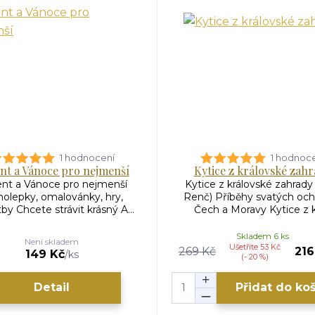
1 hodnocení
1 hodnoc
nt a Vánoce pro nejmenší
Kytice z královské zah
nt a Vánoce pro nejmenší
Kytice z královské zahrady
olepky, omalovánky, hry,
Renč) Příběhy svatých oc
by Chcete strávit krásný A...
Čech a Moravy Kytice z kr
Skladem 6 ks
Není skladem
Ušetříte 53 Kč
269 Kč
216
149 Kč
/
ks
(- 20 %)
Detail
Přidat do ko