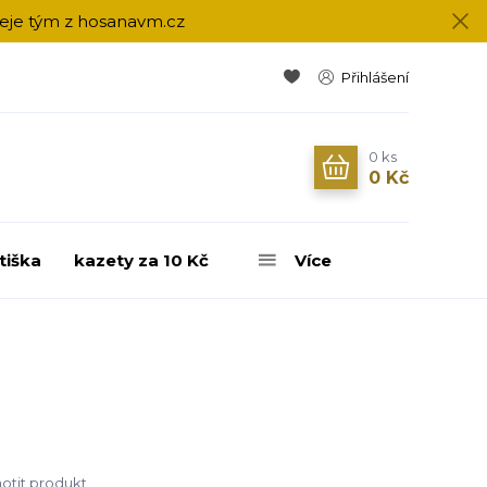
přeje tým z hosanavm.cz
Přihlášení
0
ks
0 Kč
tiška
kazety za 10 Kč
Více
tit produkt