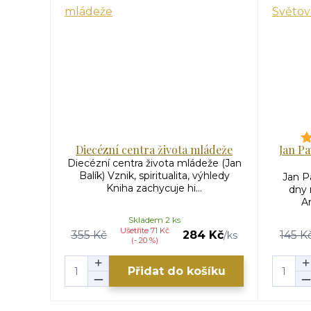
Diecézní centra života mládeže
Jan Pa
Diecézní centra života mládeže (Jan
Balík) Vznik, spiritualita, výhledy
Jan Pa
Kniha zachycuje hi...
dny 
Ar
Skladem 2 ks
Ušetříte 71 Kč
355 Kč
284 Kč
145 K
/
ks
(- 20 %)
Přidat do košíku