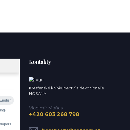
Kontakty
Křesťanské knihkupectví a devocionálie
HOSANA
Vladimír Maňas
+420 603 268 798