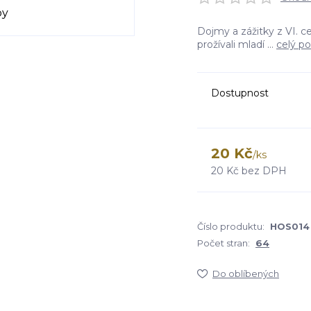
Dojmy a zážitky z VI. c
prožívali mladí ...
celý po
Dostupnost
20 Kč
/
ks
20 Kč
bez DPH
Číslo produktu:
HOS014
Počet stran:
64
Do oblíbených