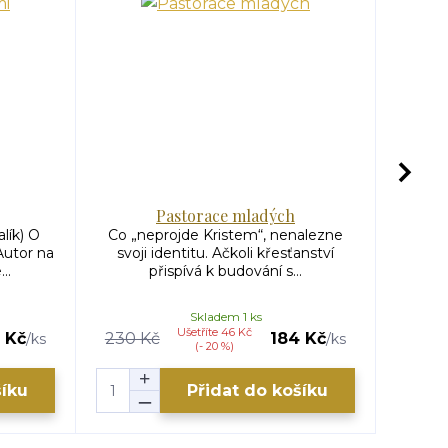
Pastorace mladých
lík) O
Co „neprojde Kristem“, nenalezne
Pevně 
Autor na
svoji identitu. Ačkoli křesťanství
..
přispívá k budování s...
Skladem 1 ks
Ušetříte 46 Kč
 Kč
230 Kč
184 Kč
199 K
/
ks
/
ks
(- 20 %)
šíku
Přidat do košíku