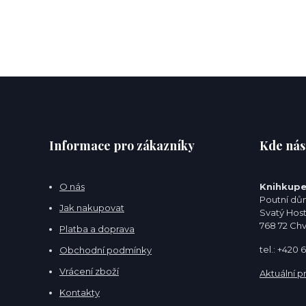
Informace pro zákazníky
Kde nás
O nás
Knihkupe
Poutní dům
Jak nakupovat
Svatý Hos
768 72 Ch
Platba a doprava
tel.: +420
Obchodní podmínky
Vrácení zboží
Aktuální p
Kontakty