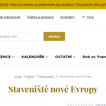
2026. Kterou knihu si přiberete do košíku? Slunečné léto 
ak nakupovat
Platba a doprava
Kontakty
Více
Hledat
ŽENCE
KALENDÁŘE
OSTATNÍ
Rok sv. Fran
Úvod
KNIHY
Spiritualita
Staveniště nové Evropy
Staveniště nové Evropy
Ohodno