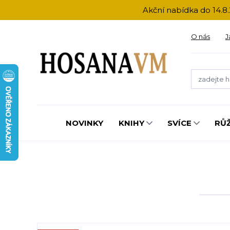
Akční nabídka do 14.8.
O nás
J
NOVINKY
KNIHY
SVÍCE
RŮ