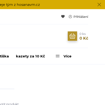
přeje tým z hosanavm.cz
Přihlášení
0
ks
0 Kč
tiška
kazety za 10 Kč
Více
tit produkt