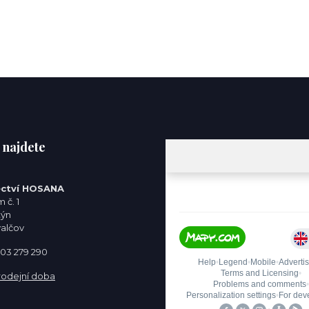
 najdete
ctví HOSANA
 č. 1
týn
valčov
 603 279 290
rodejní doba