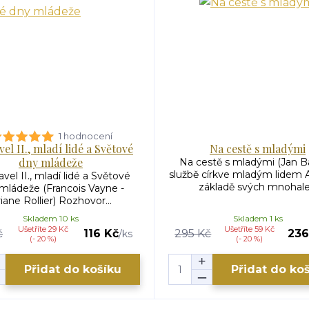
1 hodnocení
vel II., mladí lidé a Světové
Na cestě s mladými
dny mládeže
Na cestě s mladými (Jan Ba
službě církve mladým lidem 
vel II., mladí lidé a Světové
základě svých mnohale.
mládeže (Francois Vayne -
iane Rollier) Rozhovor...
Skladem 10 ks
Skladem 1 ks
Ušetříte 29 Kč
Ušetříte 59 Kč
č
116 Kč
295 Kč
236
/
ks
(- 20 %)
(- 20 %)
Přidat do košíku
Přidat do ko