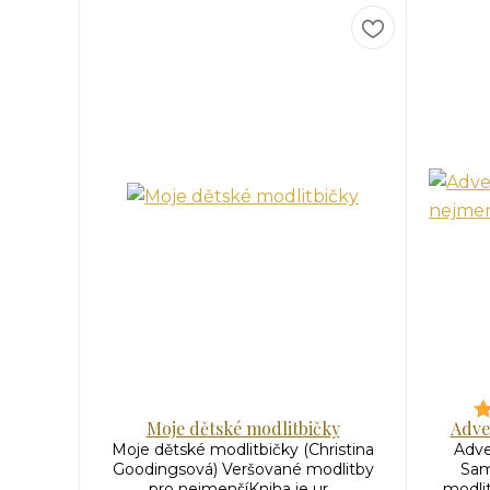
Moje dětské modlitbičky
Adve
Moje dětské modlitbičky (Christina
Adve
Goodingsová) Veršované modlitby
Sam
pro nejmenšíKniha je ur...
modlit