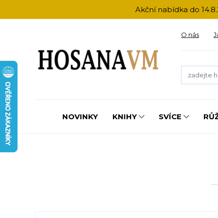
Akční nabídka do 14.8.
O nás
J
NOVINKY
KNIHY
SVÍCE
RŮ