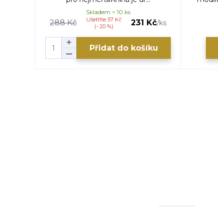
Skladem > 10 ks
Ušetříte 57 Kč
288 Kč
231 Kč
/
ks
(- 20 %)
Přidat do košíku