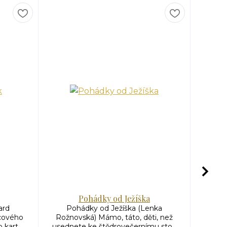
Pohádky od Ježíška
ard
Pohádky od Ježíška (Lenka
Život 
cového
Rožnovská) Mámo, táto, děti, než
Také 
kart...
usednete ke štědrovečernímu sto...