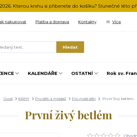
2026. Kterou knihu si přiberete do košíku? Slunečné léto 
ak nakupovat
Platba a doprava
Kontakty
Více
Hledat
ŽENCE
KALENDÁŘE
OSTATNÍ
Rok sv. Fran
Úvod
KNIHY
Pro děti a mládež
Pro malé děti
První živý betlém
První živý betlém
Ohodno