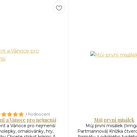
1 hodnocení
nt a Vánoce pro nejmenší
Můj první misálek
nt a Vánoce pro nejmenší
Můj první misálek (Irmg
olepky, omalovánky, hry,
Partmannová) Knížka čtver
by Chcete strávit krásný A...
formátu z odolného tvrdého 