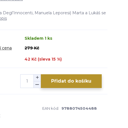
ia Degl’Innocenti, Manuela Leporesi) Marta a Lukáš se
opis
Skladem 1 ks
í cena
279 Kč
42 Kč (sleva
15
%)
Přidat do košíku
EAN kód:
9788074504488
y