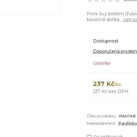
První živý betlém (Fulv
konečně dočka...
celý p
Dostupnost
Doporučená prodejn
Ušetříte
237 Kč
/
ks
237 Kč
bez DPH
Číslo produktu:
PAU146
Nakladatelství:
Paulínk
Do oblíbených