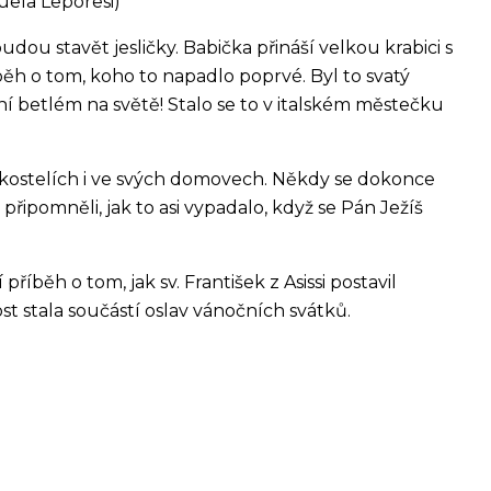
uela Leporesi)
dou stavět jesličky. Babička přináší velkou krabici s
íběh o tom, koho to napadlo poprvé. Byl to svatý
ní betlém na světě! Stalo se to v italském městečku
v kostelích i ve svých domovech. Někdy se dokonce
 připomněli, jak to asi vypadalo, když se Pán Ježíš
 příběh o tom, jak sv. František z Asissi postavil
st stala součástí oslav vánočních svátků.