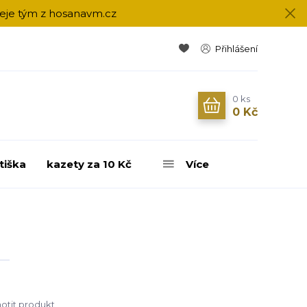
přeje tým z hosanavm.cz
Přihlášení
0
ks
0 Kč
tiška
kazety za 10 Kč
Více
tit produkt