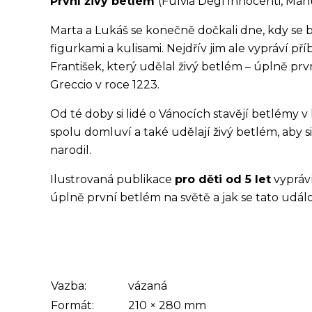
První živý betlém
(Fulvia Degl’Innocenti, Man
Marta a Lukáš se konečně dočkali dne, kdy se bu
figurkami a kulisami. Nejdřív jim ale vypráví př
František, který udělal živý betlém – úplně prv
Greccio v roce 1223.
Od té doby si lidé o Vánocích stavějí betlémy 
spolu domluví a také udělají živý betlém, aby si
narodil.
Ilustrovaná publikace
pro děti od 5 let
vypráví
úplně první betlém na světě a jak se tato událo
Vazba:
vázaná
Formát:
210
×
280
mm