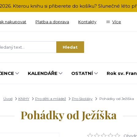
2026. Kterou knihu si přiberete do košíku? Slunečné léto 
ak nakupovat
Platba a doprava
Kontakty
Více
Hledat
ŽENCE
KALENDÁŘE
OSTATNÍ
Rok sv. Fran
Úvod
KNIHY
Pro děti a mládež
Pro školáky
Pohádky od Ježíška
Pohádky od Ježíška
Ohodno