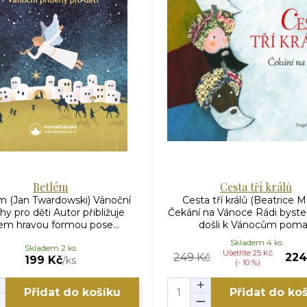
Betlém
Cesta tří králů
m (Jan Twardowski) Vánoční
Cesta tří králů (Beatrice M
hy pro děti Autor přibližuje
Čekání na Vánoce Rádi byste
em hravou formou pose...
došli k Vánocům poma.
Skladem 4 ks
Skladem 2 ks
Ušetříte 25 Kč
249 Kč
224
199 Kč
/
ks
(- 10 %)
Přidat do košíku
Přidat do ko