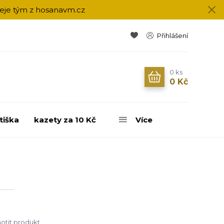
přeje tým z hosanavm.cz
Přihlášení
0
ks
0 Kč
tiška
kazety za 10 Kč
Více
tit produkt