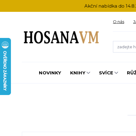
Akční nabídka do 14.8.
O nás
J
NOVINKY
KNIHY
SVÍCE
RŮ