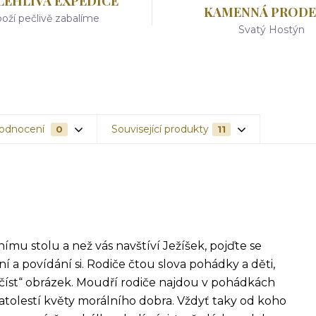
LEHLIVÁ EXPEDICE
KAMENNÁ PRODE
oží pečlivě zabalíme
Svatý Hostýn
odnocení
Související produkty
0
11
ímu stolu a než vás navštíví Ježíšek, pojďte se
 a povídání si. Rodiče čtou slova pohádky a děti,
ečíst“ obrázek. Moudří rodiče najdou v pohádkách
ratolestí květy morálního dobra. Vždyť taky od koho