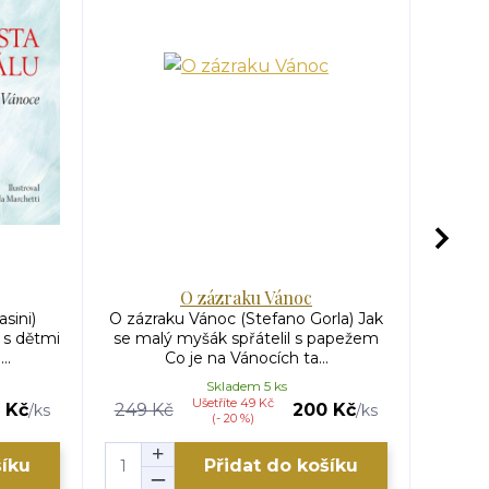
O zázraku Vánoc
Os
asini)
O zázraku Vánoc (Stefano Gorla) Jak
Oslík
 s dětmi
se malý myšák spřátelil s papežem
Preu
..
Co je na Vánocích ta...
Skladem 5 ks
Ušetříte 49 Kč
 Kč
249 Kč
200 Kč
/
ks
/
ks
(- 20 %)
šíku
Přidat do košíku