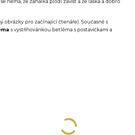
 se nemá, že zahálka plodí závist a že láska a dobro
 obrázky pro začínající čtenáře). Současně s
léma
s vystřihovánkou betléma s postavičkami a