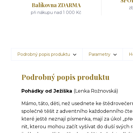
SPO
Balíkovna ZDARMA
zb
při nákupu nad 1 000 Kč
Podrobný popis produktu
Parametry
H
Podrobný popis produktu
Pohádky od Ježíška
(Lenka Rožnovská)
Mámo, táto, děti, než usednete ke štědrovečern
společně těšit z adventního každodenního čtení
které ještě neznají písmenka, mají za úkol „př
nit, kterou mohou začít vyšívat do duší svých 