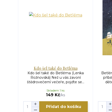
Kdo šel také do Betléma
Kdo šel také do Betléma (Lenka
Betlé
Rožnovská) Než u vás zavoní
příbě
štědrovečerní večeře, pojďte se...
dět
Skladem 1 ks
149 Kč
/
ks
Přidat do košíku