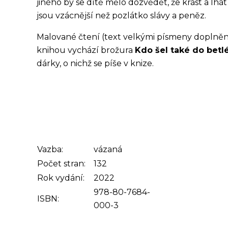
jiného by se dítě mělo dozvědět, že krást a lhát
jsou vzácnější než pozlátko slávy a peněz.
Malované čtení (text velkými písmeny doplněný
knihou vychází brožura
Kdo šel také do bet
dárky, o nichž se píše v knize.
Vazba:
vázaná
Počet stran:
132
Rok vydání:
2022
978-80-7684-
ISBN:
000-3