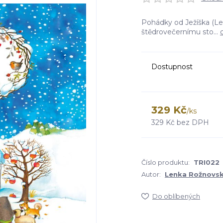
Pohádky od Ježíška (Le
štědrovečernímu sto...
Dostupnost
329 Kč
/
ks
329 Kč
bez DPH
Číslo produktu:
TRI022
Autor:
Lenka Rožnovs
Do oblíbených