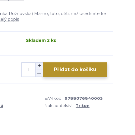
nka Rožnovská) Mámo, táto, děti, než usednete ke
celý popis
Skladem 2 ks
Přidat do košíku
EAN kód:
9788076840003
ká
Nakladatelství:
Triton