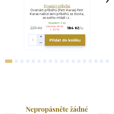
Dvanáct příběhů
Ježíš
Dvanáct příběhů (Petr Karas) Petr
Ježíši, posta
Karas nabízí sérii příběhů ze života,
Luciano Reg
ze svého mládí i z...
ve 
Skladem 5 ks
Ušetříte 45 Kč
U
229 Kč
184 Kč
329 Kč
/
ks
(- 20 %)
Přidat do košíku
Nepropásněte žádné