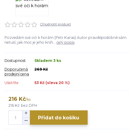
Ohodnotit produkt
Pozvedám své oči k horám (Petr Karas) Autor pravděpodobně sám
netuší, jak moc je jeho knih...
celý popis
Dostupnost
Skladem 3 ks
Doporučená
269 Kč
prodejní cena
Ušetříte
53 Kč (sleva
20
%)
216 Kč
/
ks
216 Kč
bez DPH
Přidat do košíku