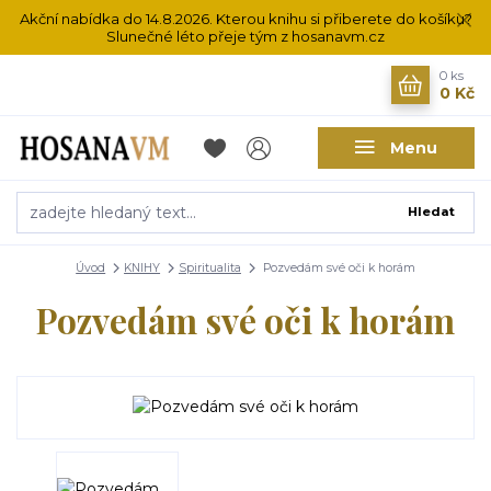
Akční nabídka do 14.8.2026. Kterou knihu si přiberete do košíku?
Slunečné léto přeje tým z hosanavm.cz
0
ks
0 Kč
Menu
Hledat
Úvod
KNIHY
Spiritualita
Pozvedám své oči k horám
Pozvedám své oči k horám