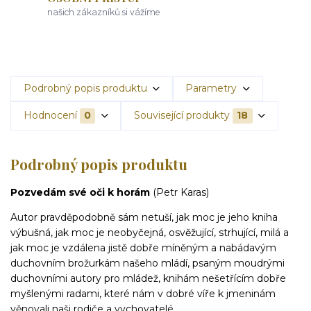
našich zákazníků si vážíme
Podrobný popis produktu
Parametry
Hodnocení
0
Související produkty
18
Podrobný popis produktu
Pozvedám své oči k horám
(Petr Karas)
Autor pravděpodobně sám netuší, jak moc je jeho kniha
výbušná, jak moc je neobyčejná, osvěžující, strhující, milá a
jak moc je vzdálena jistě dobře míněným a nabádavým
duchovním brožurkám našeho mládí, psaným moudrými
duchovními autory pro mládež, knihám nešetřícím dobře
myšlenými radami, které nám v dobré víře k jmeninám
věnovali naši rodiče a vychovatelé.