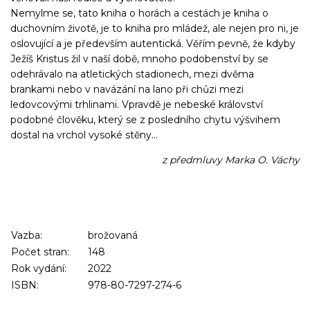
Nemylme se, tato kniha o horách a cestách je kniha o
duchovním životě, je to kniha pro mládež, ale nejen pro ni, je
oslovující a je především autentická. Věřím pevně, že kdyby
Ježíš Kristus žil v naší době, mnoho podobenství by se
odehrávalo na atletických stadionech, mezi dvěma
brankami nebo v navázání na lano při chůzi mezi
ledovcovými trhlinami. Vpravdě je nebeské království
podobné člověku, který se z posledního chytu výšvihem
dostal na vrchol vysoké stěny...
z předmluvy Marka O. Váchy
Vazba:
brožovaná
Počet stran:
148
Rok vydání:
2022
ISBN:
978-80-7297-274-6