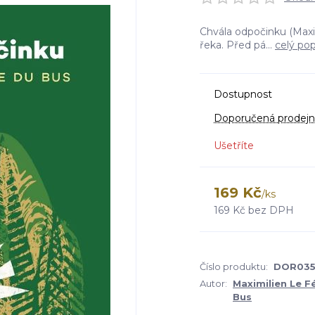
Chvála odpočinku (Maxi
řeka. Před pá...
celý pop
Dostupnost
Doporučená prodejn
Ušetříte
169 Kč
/
ks
169 Kč
bez DPH
Číslo produktu:
DOR03
Autor:
Maximilien Le F
Bus