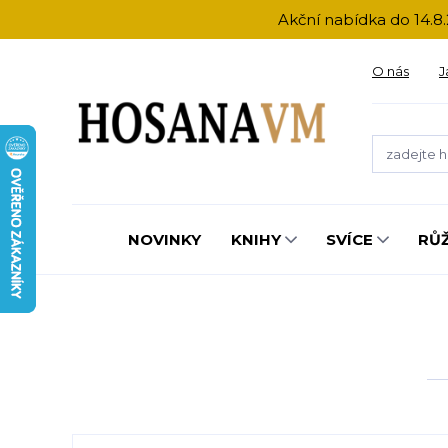
Akční nabídka do 14.8.
O nás
J
NOVINKY
KNIHY
SVÍCE
RŮ