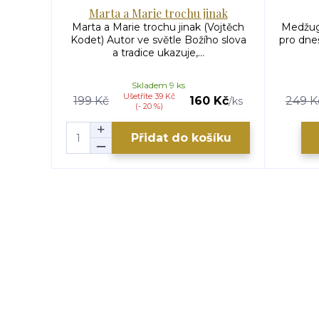
Marta a Marie trochu jinak
Marta a Marie trochu jinak (Vojtěch
Medžug
Kodet) Autor ve světle Božího slova
pro dne
a tradice ukazuje,...
Skladem 9 ks
Ušetříte 39 Kč
199 Kč
160 Kč
249 K
/
ks
(- 20 %)
Přidat do košíku