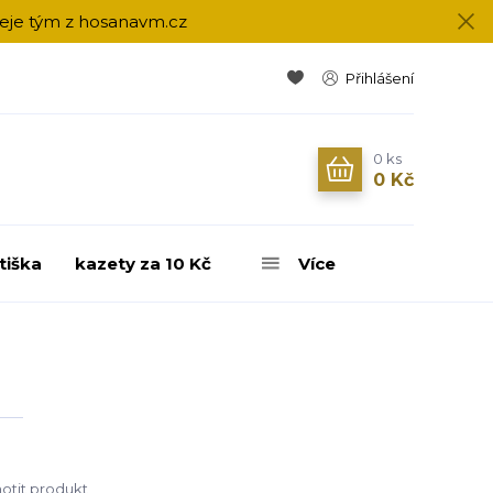
přeje tým z hosanavm.cz
Přihlášení
0
ks
0 Kč
tiška
kazety za 10 Kč
Více
tit produkt