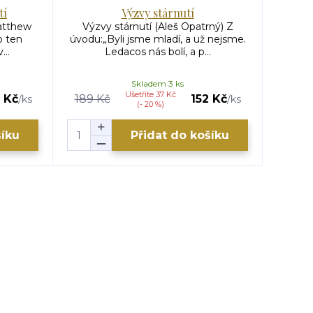
tí
Výzvy stárnutí
atthew
Výzvy stárnutí (Aleš Opatrný) Z
Vír
o ten
úvodu:„Byli jsme mladí, a už nejsme.
Str
...
Ledacos nás bolí, a p...
poj
Skladem 3 ks
Ušetříte 37 Kč
 Kč
189 Kč
152 Kč
69 K
/
ks
/
ks
(- 20 %)
šíku
Přidat do košíku