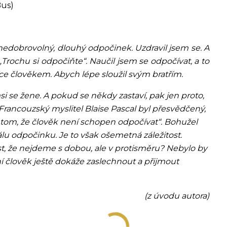
Bus)
nedobrovolný, dlouhý odpočinek. Uzdravil jsem se. A
rochu si odpočiňte“. Naučil jsem se odpočívat, a to
ce člověkem. Abych lépe sloužil svým bratřím.
i se žene. A pokud se někdy zastaví, pak jen proto,
Francouzský myslitel Blaise Pascal byl přesvědčený,
v tom, že člověk není schopen odpočívat“. Bohužel
u odpočinku. Je to však ošemetná záležitost.
, že nejdeme s dobou, ale v protisměru? Nebylo by
í člověk ještě dokáže zaslechnout a přijmout
(z úvodu autora)