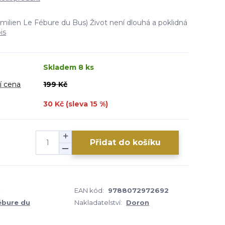
milien Le Fébure du Bus) Život není dlouhá a poklidná
is
Skladem 8 ks
í cena
199 Kč
30 Kč (sleva
15
%)
Přidat do košíku
5
EAN kód:
9788072972692
ébure du
Nakladatelství:
Doron