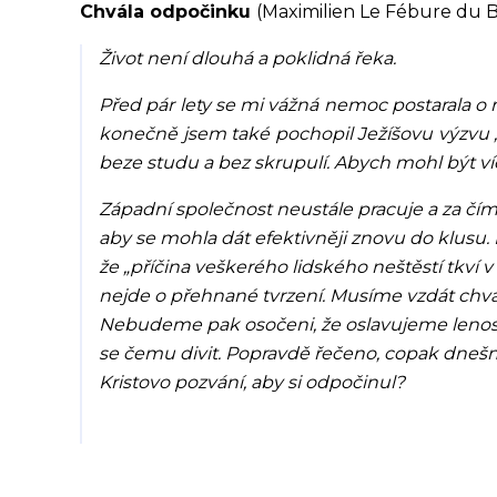
Chvála odpočinku
(Maximilien Le Fébure du 
Život není dlouhá a poklidná řeka.
Před pár lety se mi vážná nemoc postarala o 
konečně jsem také pochopil Ježíšovu výzvu „T
beze studu a bez skrupulí. Abych mohl být ví
Západní společnost neustále pracuje a za číms
aby se mohla dát efektivněji znovu do klusu. 
že „příčina veškerého lidského neštěstí tkví 
nejde o přehnané tvrzení. Musíme vzdát chvál
Nebudeme pak osočeni, že oslavujeme lenost
se čemu divit. Popravdě řečeno, copak dnešn
Kristovo pozvání, aby si odpočinul?