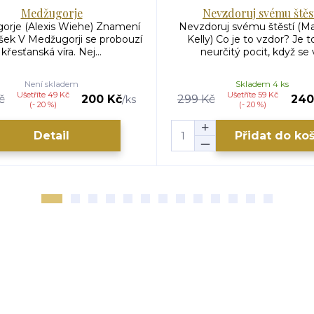
Medžugorje
Nevzdoruj svému štěs
orje (Alexis Wiehe) Znamení
Nevzdoruj svému štěstí (M
šek V Medžugorji se probouzí
Kelly) Co je to vzdor? Je t
křesťanská víra. Nej...
neurčitý pocit, když se v
Není skladem
Skladem 4 ks
Ušetříte 49 Kč
Ušetříte 59 Kč
č
200 Kč
299 Kč
240
/
ks
(- 20 %)
(- 20 %)
Detail
Přidat do ko