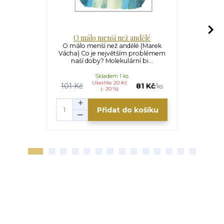
O málo menší než andělé
O málo menší než andělé (Marek
Šestá cest
Vácha) Co je největším problémem
havranech
naší doby? Molekulární bi...
vzácněj
Skladem 1 ks
Ušetříte 20 Kč
101 Kč
81 Kč
/
ks
(- 20 %)
Přidat do košíku