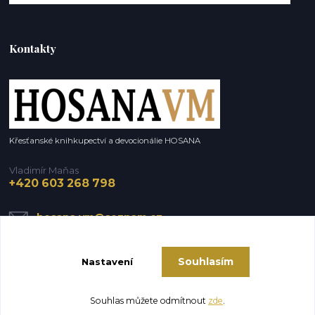
Kontakty
Křesťanské knihkupectví a devocionálie HOSANA
Vladimír Maňas
+420 603 268 798
hosana.vm@seznam.cz
Souhlasím
Nastavení
Souhlas můžete odmítnout
zde
.
Vytvořeno na
Eshop-rychle.cz