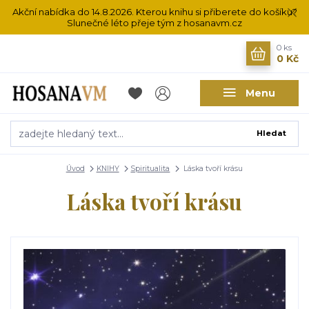
Akční nabídka do 14.8.2026. Kterou knihu si přiberete do košíku?
Slunečné léto přeje tým z hosanavm.cz
0
ks
0 Kč
Menu
Hledat
Úvod
KNIHY
Spiritualita
Láska tvoří krásu
Láska tvoří krásu