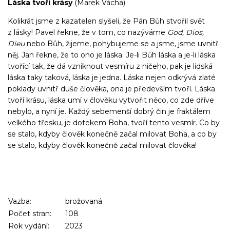
Láska tvoří krásy
(Marek Vácha)
Kolikrát jsme z kazatelen slyšeli, že Pán Bůh stvořil svět
z lásky! Pavel řekne, že v tom, co nazýváme
God, Dios,
Dieu
nebo Bůh, žijeme, pohybujeme se a jsme, jsme uvnitř
něj. Jan řekne, že to ono je láska. Je-li Bůh láska a je-li láska
tvořící tak, že dá vzniknout vesmíru z ničeho, pak je lidská
láska taky taková, láska je jedna. Láska nejen odkrývá zlaté
poklady uvnitř duše člověka, ona je především tvoří. Láska
tvoří krásu, láska umí v člověku vytvořit něco, co zde dříve
nebylo, a nyní je. Každý sebemenší dobrý čin je fraktálem
velkého třesku, je dotekem Boha, tvoří tento vesmír. Co by
se stalo, kdyby člověk konečně začal milovat Boha, a co by
se stalo, kdyby člověk konečně začal milovat člověka!
Vazba:
brožovaná
Počet stran:
108
Rok vydání:
2023