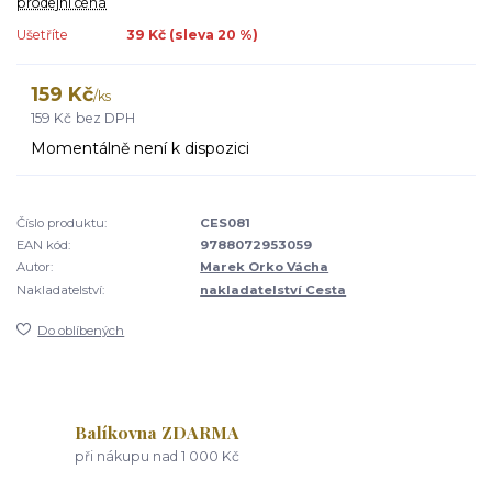
prodejní cena
Ušetříte
39 Kč (sleva
20
%)
159 Kč
/
ks
159 Kč
bez DPH
Momentálně není k dispozici
Číslo produktu:
CES081
EAN kód:
9788072953059
Autor:
Marek Orko Vácha
Nakladatelství:
nakladatelství Cesta
Do oblíbených
Balíkovna ZDARMA
při nákupu nad 1 000 Kč