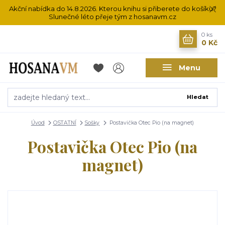
Akční nabídka do 14.8.2026. Kterou knihu si přiberete do košíku?
Slunečné léto přeje tým z hosanavm.cz
0
ks
0 Kč
Menu
Hledat
Úvod
OSTATNÍ
Sošky
Postavička Otec Pio (na magnet)
Postavička Otec Pio (na
magnet)