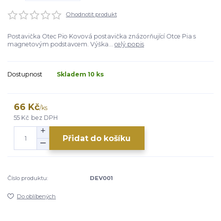
Ohodnotit produkt
Postavička Otec Pio Kovová postavička znázorňující Otce Pia s
magnetovým podstavcem. Výška...
celý popis
Dostupnost
Skladem 10 ks
66 Kč
/
ks
55 Kč
bez DPH
Přidat do košíku
Číslo produktu:
DEV001
Do oblíbených