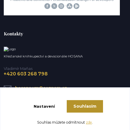
Kontakty
Křesťanské knihkupectví a devocionálie HOSANA
Vladimír Maňas
+420 603 268 798
hosana.vm@seznam.cz
Souhlasím
Nastavení
Souhlas můžete odmítnout
zde
.
Vytvořeno na
Eshop-rychle.cz