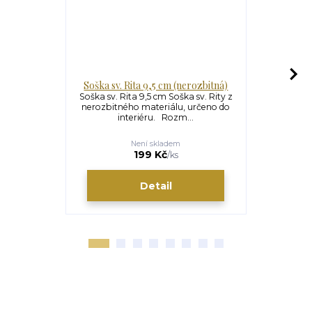
Soška sv. Rita 9,5 cm (nerozbitná)
Soška Pann
Soška sv. Rita 9,5 cm Soška sv. Rity z
nerozbitného materiálu, určeno do
Soška Pann
interiéru. Rozm...
Není skladem
S
199 Kč
/
ks
Detail