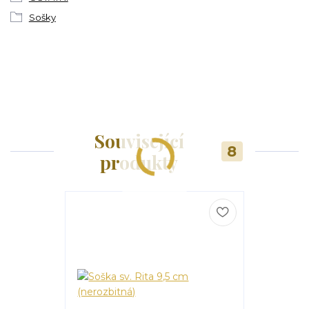
Sošky
Související
8
produkty