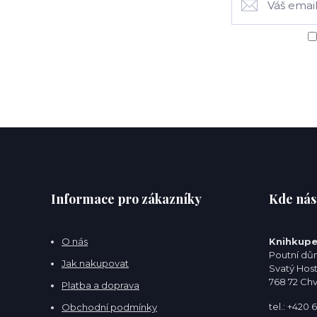
Informace pro zákazníky
Kde nás
O nás
Knihkupe
Poutní dům
Jak nakupovat
Svatý Hos
768 72 Ch
Platba a doprava
tel.: +420
Obchodní podmínky