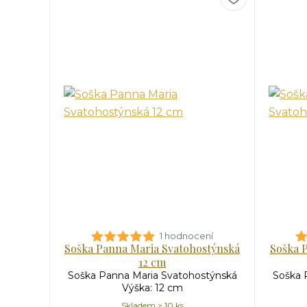
1 hodnocení
Soška Panna Maria Svatohostýnská
Soška 
12 cm
Soška Panna Maria Svatohostýnská
Soška 
Výška: 12 cm
Skladem > 10 ks