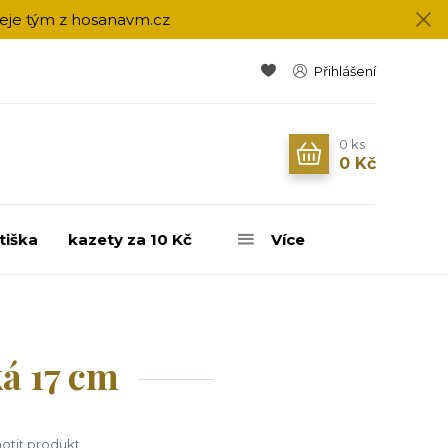
přeje tým z hosanavm.cz
Přihlášení
0
ks
0 Kč
tiška
kazety za 10 Kč
Více
á 17 cm
tit produkt