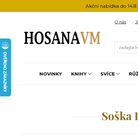
Akční nabídka do 14.8.
O nás
J
NOVINKY
KNIHY
SVÍCE
RŮ
Soška 