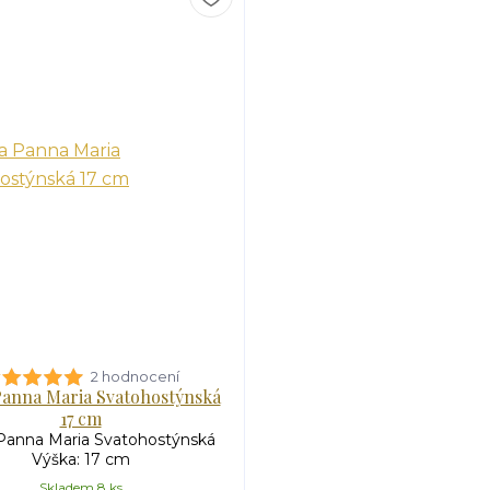
2 hodnocení
Panna Maria Svatohostýnská
17 cm
Panna Maria Svatohostýnská
Výška: 17 cm
Skladem 8 ks