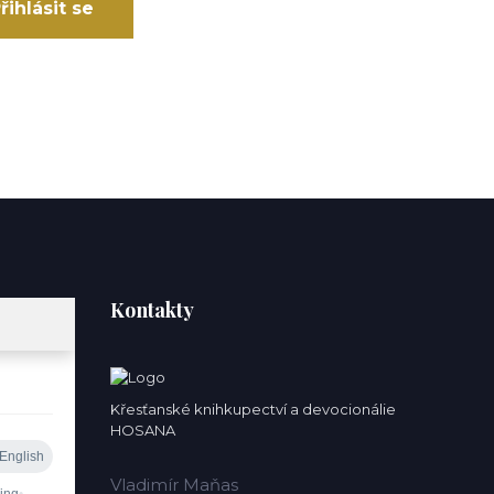
řihlásit se
Kontakty
Křesťanské knihkupectví a devocionálie
HOSANA
Vladimír Maňas