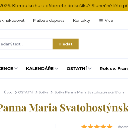
2026. Kterou knihu si přiberete do košíku? Slunečné léto 
ak nakupovat
Platba a doprava
Kontakty
Více
Hledat
ŽENCE
KALENDÁŘE
OSTATNÍ
Rok sv. Fran
Úvod
OSTATNÍ
Sošky
Soška Panna Maria Svatohostýnská 17 cm
Panna Maria Svatohostýnsk
Ohodno