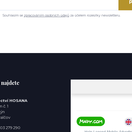
P
Souhlasím se
zpracováním osobních údajů
za účelem rozesílky newsletteru.
 najdete
ctví HOSANA
 č. 1
týn
valčov
 603 279 290