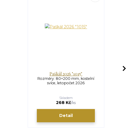
Paškál 2026 "1015"
Kosteln
Rozměry: 80×200 mm, kostelní
Kostelní s
svíce, letopočet 2026
kostelní sví
zdra
Skladem
268 Kč
/
ks
Detail