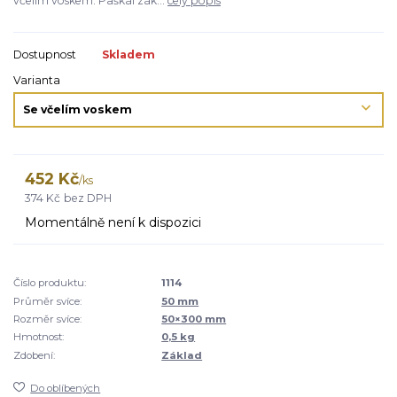
včelím voskem. Paškál zák...
celý popis
Dostupnost
Skladem
Varianta
452 Kč
/
ks
374 Kč
bez DPH
Momentálně není k dispozici
Číslo produktu:
1114
Průměr svíce:
50 mm
Rozměr svíce:
50×300 mm
Hmotnost:
0,5 kg
Zdobení:
Základ
Do oblíbených