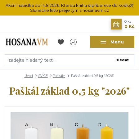
Akční nabídka do 14.8.2026. Kterou knihu si přiberete do košíku?
Slunečné léto přeje tým z hosanavm.cz
0
ks
0 Kč
Menu
Hledat
Úvod
SVÍCE
Paškály
Paškál základ 0,5 kg "2026"
Paškál základ 0,5 kg "2026"