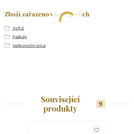
Zboží zařazeno v kategoriích
SVÍCE
Paškály
Velikonoční svíce
Související
9
produkty