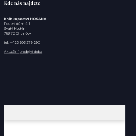
Kde nás najdete
Knihkupectví HOSANA
Poutní dům č. 1
Svatý Hostýn
768 72 Chvalčov
tel.: +420 603 279 290
Aktuální prodejní doba