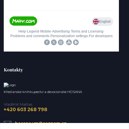
Kontakty
Křesťanské knihkupectví a devocionálie HOSANA
Vladimír Maňas
+420 603 268 798
hosana.vm@seznam.cz