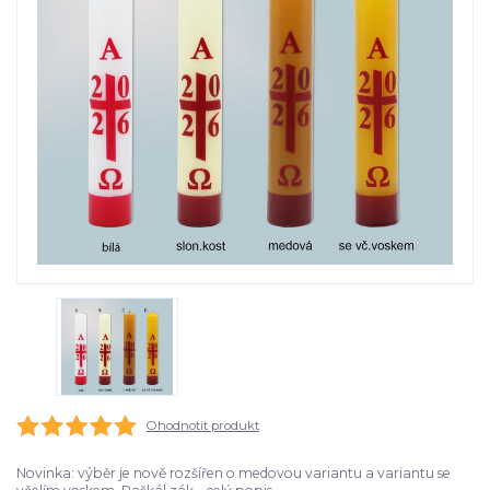
Ohodnotit produkt
Novinka: výběr je nově rozšířen o medovou variantu a variantu se