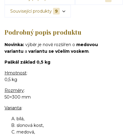
Související produkty
9
Podrobný popis produktu
Novinka:
výběr je nově rozšířen o
medovou
variantu
a
variantu se včelím voskem
.
Paškál základ 0,5 kg
Hmotnost
:
0,5 kg
Rozměry
:
50×300 mm
Varianta
:
bílá,
slonová kost,
medová,