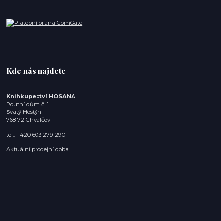
Kde nás najdete
Knihkupectví HOSANA
Poutní dům č. 1
Svatý Hostýn
768 72 Chvalčov
tel.: +420 603 279 290
Aktuální prodejní doba