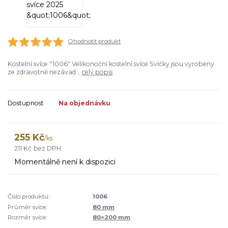
Ohodnotit produkt
Kostelní svíce "1006" Velikonoční kostelní svíce Svíčky jsou vyrobeny
ze zdravotně nezávad...
celý popis
Dostupnost
Na objednávku
255 Kč
/
ks
211 Kč
bez DPH
Momentálně není k dispozici
Číslo produktu:
1006
Průměr svíce:
80 mm
Rozměr svíce:
80×200 mm