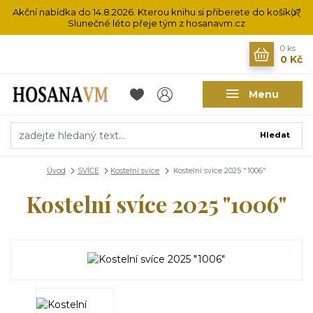
Akční nabídka do 14.8.2026. Kterou knihu si přiberete do košíku?
Slunečné léto přeje tým z hosanavm.cz
0
ks
0 Kč
Menu
Hledat
Úvod
SVÍCE
Kostelní svíce
Kostelní svíce 2025 "1006"
Kostelní svíce 2025 "1006"