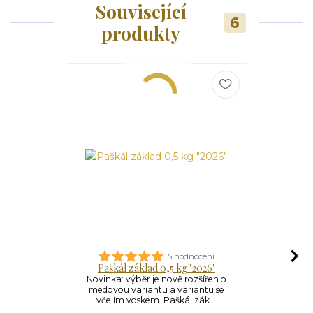
Související
6
produkty
5 hodnocení
Paškál základ 0,5 kg "2026"
Kost
Novinka: výběr je nově rozšířen o
Kostelní s
medovou variantu a variantu se
vyrob
včelím voskem. Paškál zák...
nezávadn