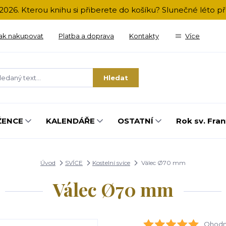
2026. Kterou knihu si přiberete do košíku? Slunečné léto 
ak nakupovat
Platba a doprava
Kontakty
Více
Hledat
ŽENCE
KALENDÁŘE
OSTATNÍ
Rok sv. Fran
Úvod
SVÍCE
Kostelní svíce
Válec Ø70 mm
Válec Ø70 mm
Ohodno