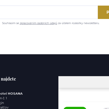
P
Souhlasím se
zpracováním osobních údajů
za účelem rozesílky newsletteru.
 najdete
ctví HOSANA
 č. 1
týn
valčov