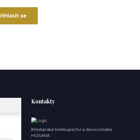
řihlásit se
Kontakty
Křesťanské knihkupectví a devocionálie
HOSANA