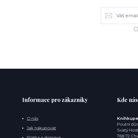
Informace pro zákazníky
Kde nás
O nás
Knihkupe
Poutní dům
Jak nakupovat
Svatý Hos
768 72 Ch
Platba a doprava