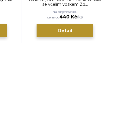
se včelím voskem Zd...
Na objednávku
440 Kč
/
ks
cena od
Detail