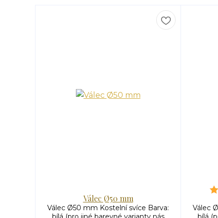
Válec Ø50 mm
Válec Ø50 mm Kostelní svíce Barva:
Válec Ø
bílá (pro jiné barevné varianty nás
bílá (