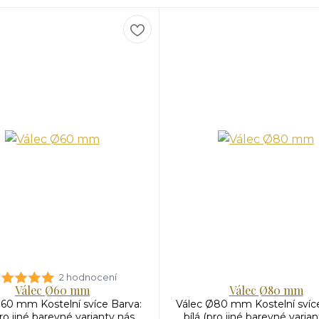
2 hodnocení
Válec Ø60 mm
Válec Ø80 mm
60 mm Kostelní svíce Barva:
Válec Ø80 mm Kostelní svíce
pro jiné barevné varianty nás
bílá (pro jiné barevné varia