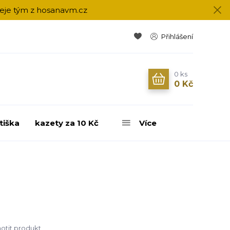
přeje tým z hosanavm.cz
Přihlášení
0
ks
0 Kč
tiška
kazety za 10 Kč
Více
tit produkt