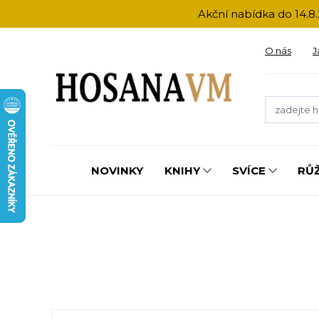
Akční nabídka do 14.8.
O nás
J
NOVINKY
KNIHY
SVÍCE
RŮ