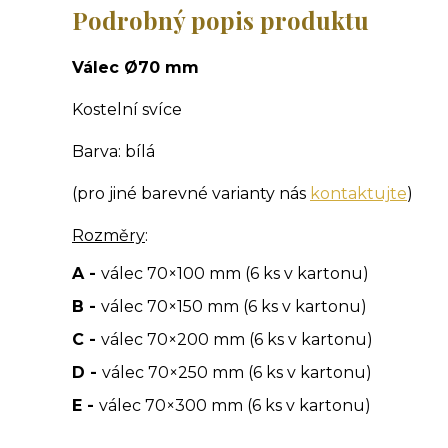
Podrobný popis produktu
Válec Ø70 mm
Kostelní svíce
Barva: bílá
(pro jiné barevné varianty nás
kontaktujte
)
Rozměry
:
A -
válec 70×100 mm (6 ks v kartonu)
B -
válec 70×150 mm (6 ks v kartonu)
C -
válec 70×200 mm (6 ks v kartonu)
D -
válec 70×250 mm (6 ks v kartonu)
E -
válec 70×300 mm (6 ks v kartonu)