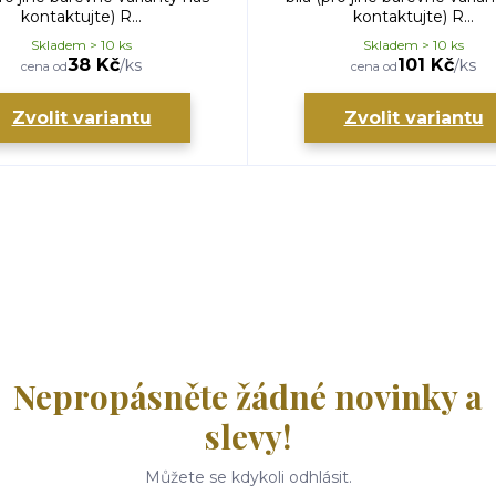
kontaktujte) R...
kontaktujte) R...
Skladem > 10 ks
Skladem > 10 ks
38 Kč
101 Kč
/
ks
/
ks
cena od
cena od
Zvolit variantu
Zvolit variantu
Nepropásněte žádné novinky a
slevy!
Můžete se kdykoli odhlásit.