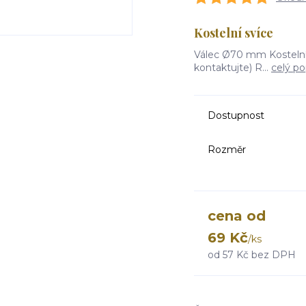
Kostelní svíce
Válec Ø70 mm Kostelní s
kontaktujte) R...
celý po
Dostupnost
Rozměr
cena od
69 Kč
/
ks
od
57 Kč
bez DPH