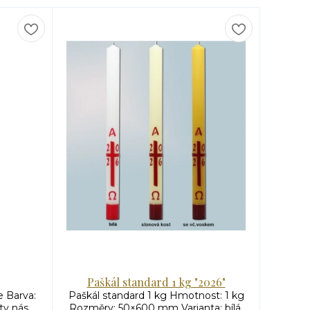
Paškál standard 1 kg "2026"
 Barva:
Paškál standard 1 kg Hmotnost: 1 kg
nty nás
Rozměry: 50×600 mm Varianta: bílá,