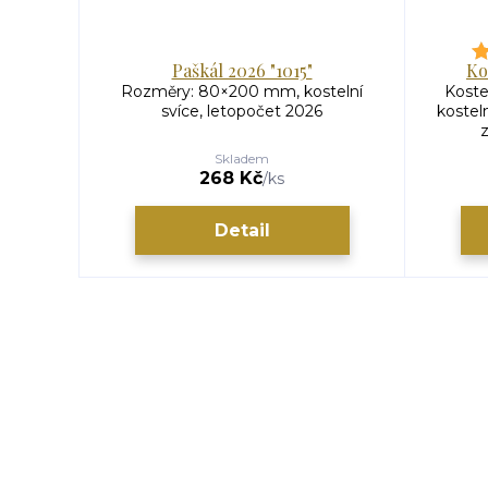
Paškál 2026 "1015"
Ko
Rozměry: 80×200 mm, kostelní
Koste
svíce, letopočet 2026
kostel
z
Skladem
268 Kč
/
ks
Detail