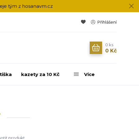
přeje tým z hosanavm.cz
Přihlášení
0
ks
0 Kč
tiška
kazety za 10 Kč
Více
"
tit produkt