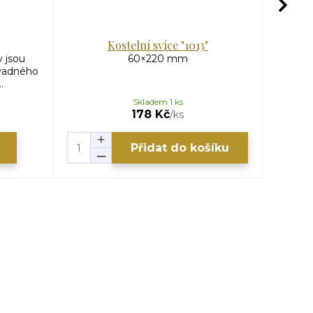
Kostelní svíce "1013"
y jsou
60×220 mm
vadného
.
Skladem 1 ks
178 Kč
/
ks
Přidat do košíku