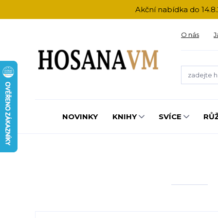
Akční nabídka do 14.8.
O nás
J
NOVINKY
KNIHY
SVÍCE
RŮ