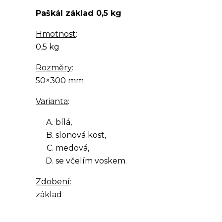
Paškál základ 0,5 kg
Hmotnost
:
0,5 kg
Rozměry
:
50×300 mm
Varianta
:
bílá,
slonová kost,
medová,
se včelím voskem.
Zdobení
:
základ