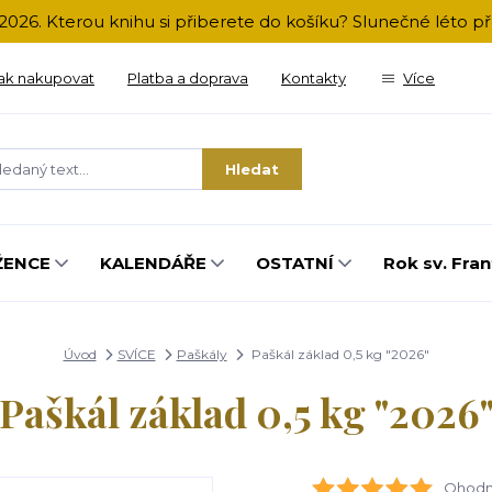
2026. Kterou knihu si přiberete do košíku? Slunečné léto 
ak nakupovat
Platba a doprava
Kontakty
Více
Hledat
ŽENCE
KALENDÁŘE
OSTATNÍ
Rok sv. Fran
Úvod
SVÍCE
Paškály
Paškál základ 0,5 kg "2026"
Paškál základ 0,5 kg "2026
Ohodno