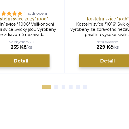
1 hodnocení
stelní svíce 2025 "1006"
Kostelní svíce "1016"
lní svíce "1006" Velikonoční
Kostelní svíce "1016" Svíčk
ní svíce Svíčky jsou vyrobeny
vyrobeny ze zdravotně nezá
e zdravotně nezávad...
parafinu vysoké kvalit..
Na objednávku
Není skladem
255 Kč
229 Kč
/
ks
/
ks
Detail
Detail