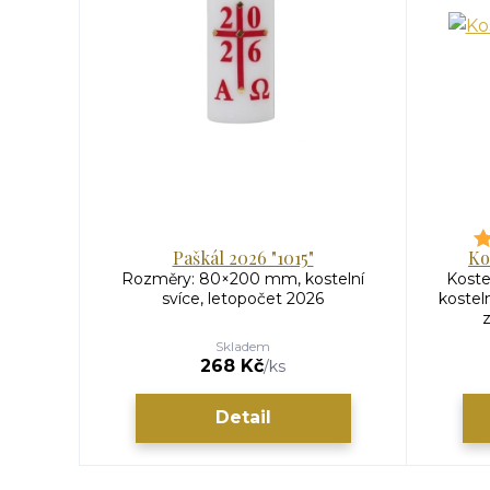
Paškál 2026 "1015"
Ko
Rozměry: 80×200 mm, kostelní
Koste
svíce, letopočet 2026
kostel
z
Skladem
268 Kč
/
ks
Detail