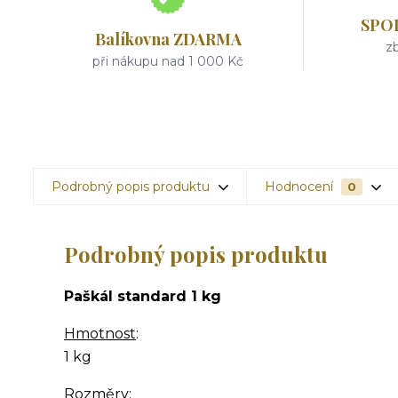
SPO
Balíkovna ZDARMA
zb
při nákupu nad 1 000 Kč
Podrobný popis produktu
Hodnocení
0
Podrobný popis produktu
Paškál standard 1 kg
Hmotnost
:
1 kg
Rozměry
: