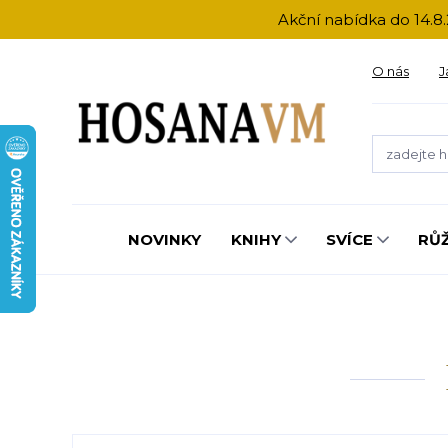
Akční nabídka do 14.8.
O nás
J
NOVINKY
KNIHY
SVÍCE
RŮ