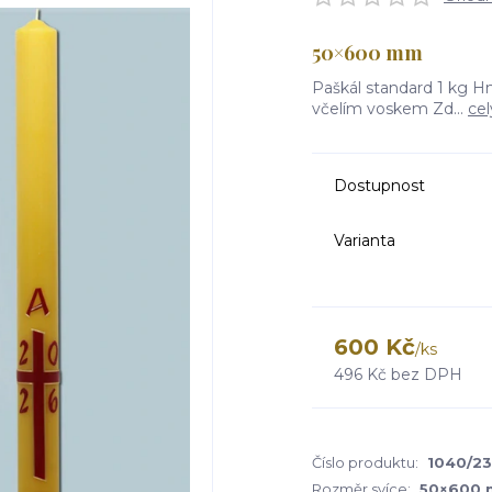
50×600 mm
Paškál standard 1 kg H
včelím voskem Zd...
cel
Dostupnost
Varianta
600 Kč
/
ks
496 Kč
bez DPH
Číslo produktu:
1040/23
Rozměr svíce:
50×600