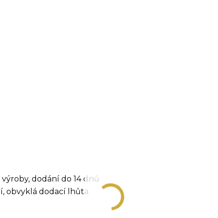
 výroby, dodání do 14 dnů
ní, obvyklá dodací lhůta