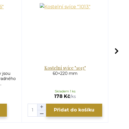
Kostelní svíce "1013"
y jsou
60×220 mm
vadného
.
Skladem 1 ks
178 Kč
/
ks
Přidat do košíku