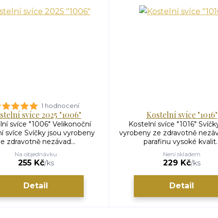
1 hodnocení
stelní svíce 2025 "1006"
Kostelní svíce "1016"
lní svíce "1006" Velikonoční
Kostelní svíce "1016" Svíčk
ní svíce Svíčky jsou vyrobeny
vyrobeny ze zdravotně nezá
e zdravotně nezávad...
parafinu vysoké kvalit..
Na objednávku
Není skladem
255 Kč
229 Kč
/
ks
/
ks
Detail
Detail