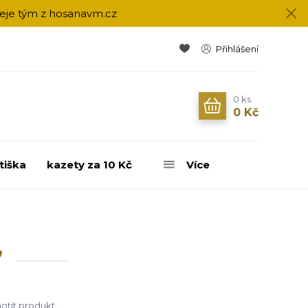
přeje tým z hosanavm.cz
Přihlášení
0
ks
0 Kč
tiška
kazety za 10 Kč
Více
"
tit produkt