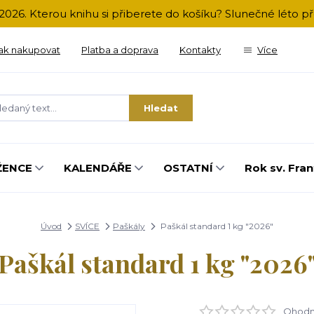
2026. Kterou knihu si přiberete do košíku? Slunečné léto 
ak nakupovat
Platba a doprava
Kontakty
Více
Hledat
ŽENCE
KALENDÁŘE
OSTATNÍ
Rok sv. Fran
Úvod
SVÍCE
Paškály
Paškál standard 1 kg "2026"
Paškál standard 1 kg "2026
Ohodno