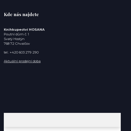
Kde nás najdete
Knihkupectví HOSANA
Poutní dům č. 1
Svatý Hostýn
768 72 Chvalčov
tel.: +420 603 279 290
Aktuální prodejní doba