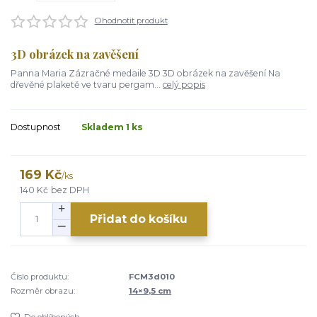
Ohodnotit produkt
3D obrázek na zavěšení
Panna Maria Zázračné medaile 3D 3D obrázek na zavěšení Na
dřevěné plaketě ve tvaru pergam...
celý popis
Dostupnost
Skladem 1 ks
169 Kč
/
ks
140 Kč
bez DPH
Přidat do košíku
Číslo produktu:
FCM3d010
Rozměr obrazu:
14×9,5 cm