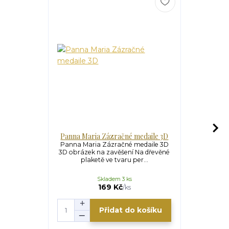
Panna Maria Zázračné medaile 3D
Panna 
Panna Maria Zázračné medaile 3D
Panna Ma
3D obrázek na zavěšení Na dřevěné
obrázek n
plaketě ve tvaru per...
plaketě ve
Skladem 3 ks
169 Kč
/
ks
Přidat do košíku