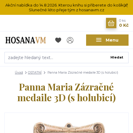
Akční nabídka do 14.8.2026. Kterou knihu si přiberete do košíku?
Slunečné léto přeje tým z hosanavm.cz
0
ks
0 Kč
Menu
Hledat
Úvod
OSTATNÍ
Panna Maria Zázračné medaile 3D (s holubicí)
Panna Maria Zázračné
medaile 3D (s holubicí)