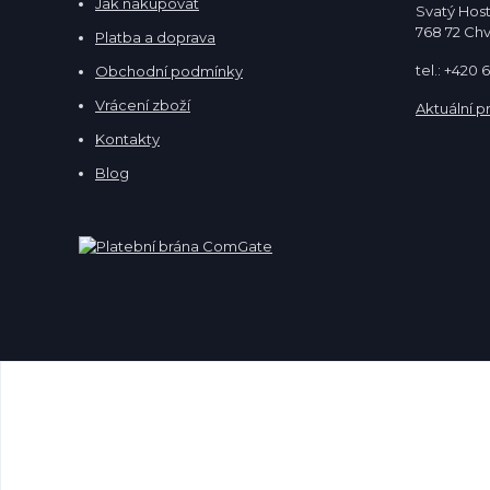
Jak nakupovat
Svatý Hos
768 72 Ch
Platba a doprava
tel.: +420
Obchodní podmínky
Vrácení zboží
Aktuální p
Kontakty
Blog