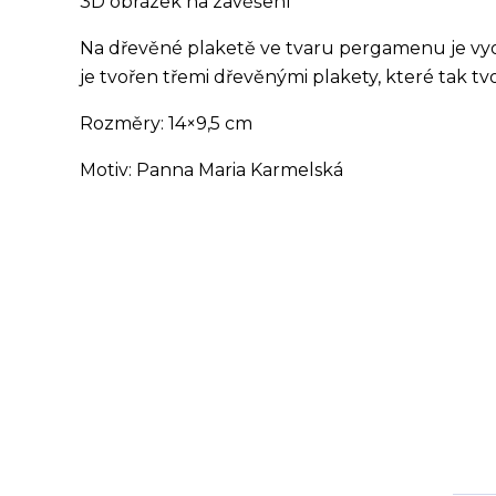
3D obrázek na zavěšení
Na dřevěné plaketě ve tvaru pergamenu je vy
je tvořen třemi dřevěnými plakety, které tak tv
Rozměry: 14×9,5 cm
Motiv: Panna Maria Karmelská