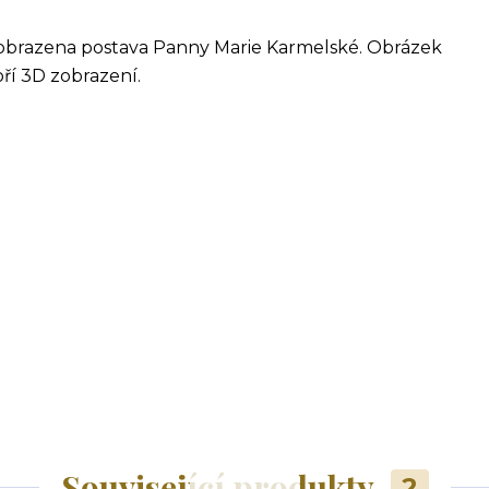
obrazena postava Panny Marie Karmelské. Obrázek
oří 3D zobrazení.
Související produkty
2