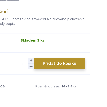
šení
 3D 3D obrázek na zavěšení Na dřevěné plaketě ve
elý popis
Skladem 3 ks
Přidat do košíku
003
Rozměr obrazu:
14×9,5 cm