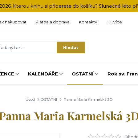
2026. Kterou knihu si přiberete do košíku? Slunečné léto 
ak nakupovat
Platba a doprava
Kontakty
Více
Hledat
ŽENCE
KALENDÁŘE
OSTATNÍ
Rok sv. Fran
Úvod
OSTATNÍ
Panna Maria Karmelská 3D
Panna Maria Karmelská 3
Ohodno