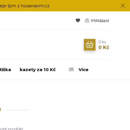
přeje tým z hosanavm.cz
Přihlášení
0
ks
0 Kč
tiška
kazety za 10 Kč
Více
D
tit produkt