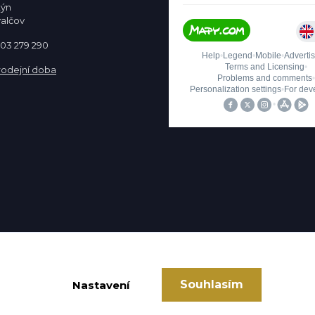
týn
valčov
 603 279 290
rodejní doba
Souhlasím
Nastavení
Vytvořeno na
Eshop-rychle.cz