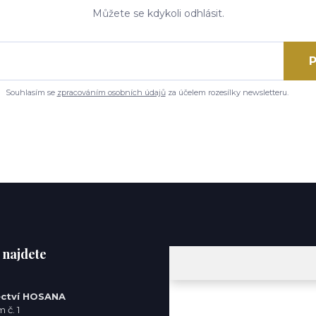
Můžete se kdykoli odhlásit.
P
Souhlasím se
zpracováním osobních údajů
za účelem rozesílky newsletteru.
 najdete
ctví HOSANA
 č. 1