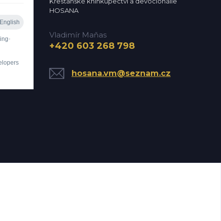
Křesťanské knihkupectví a devocionálie
HOSANA
Vladimír Maňas
+420 603 268 798
hosana.vm@seznam.cz