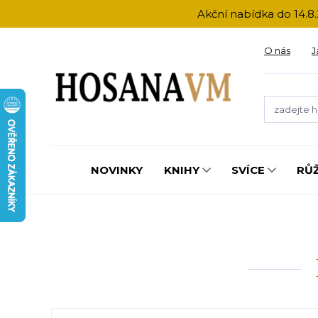
Akční nabídka do 14.8.
O nás
J
NOVINKY
KNIHY
SVÍCE
RŮ