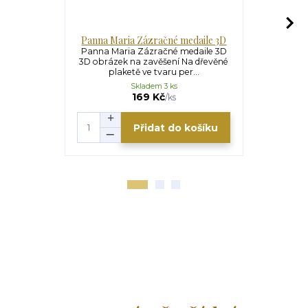
Panna Maria Zázračné medaile 3D
Panna 
Panna Maria Zázračné medaile 3D
Panna Ma
3D obrázek na zavěšení Na dřevěné
obrázek n
plaketě ve tvaru per...
plaketě ve
Skladem 3 ks
169 Kč
/
ks
Přidat do košíku