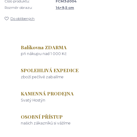
Číslo produktu:
FCM3d004
Rozměr obrazu:
14×9,5 cm
Do oblíbených
Balíkovna ZDARMA
při nákupu nad 1 000 Kč
SPOLEHLIVÁ EXPEDICE
zboží pečlivě zabalíme
KAMENNÁ PRODEJNA
Svatý Hostýn
OSOBNÍ PŘÍSTUP
našich zákazníků si vážíme