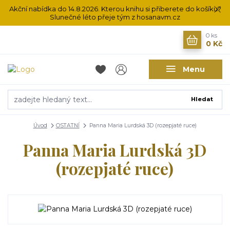
Akční nabídka do 14.8.2026. Kterou knihu si přiberete do košíku?
Slunečné léto přeje tým z hosanavm.cz
0
ks
0 Kč
Menu
Hledat
Úvod
OSTATNÍ
Panna Maria Lurdská 3D (rozepjaté ruce)
Panna Maria Lurdská 3D
(rozepjaté ruce)