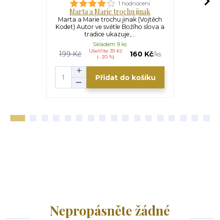
1 hodnocení
Marta a Marie trochu jinak
Ch
Marta a Marie trochu jinak (Vojtěch
Chvála odp
Kodet) Autor ve světle Božího slova a
Fébure du B
tradice ukazuje,...
poklid
Skladem 9 ks
Ušetříte 39 Kč
U
199 Kč
160 Kč
199 Kč
/
ks
(- 20 %)
Přidat do košíku
Nepropásněte žádné