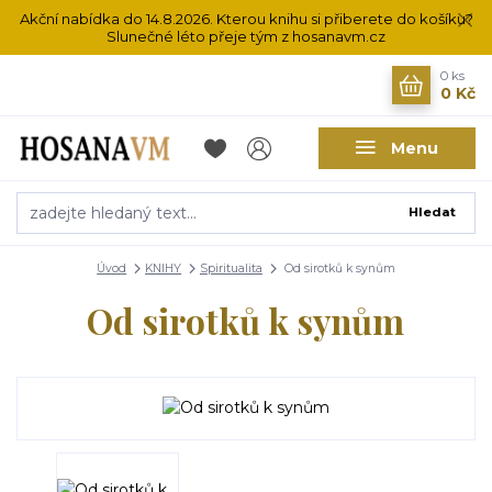
Akční nabídka do 14.8.2026. Kterou knihu si přiberete do košíku?
Slunečné léto přeje tým z hosanavm.cz
0
ks
0 Kč
Menu
Hledat
Úvod
KNIHY
Spiritualita
Od sirotků k synům
Od sirotků k synům