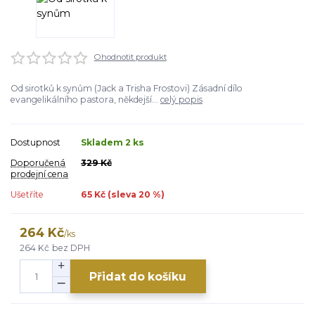
Ohodnotit produkt
Od sirotků k synům (Jack a Trisha Frostovi) Zásadní dílo
evangelikálního pastora, někdejší...
celý popis
Dostupnost
Skladem 2 ks
Doporučená
329 Kč
prodejní cena
Ušetříte
65 Kč (sleva
20
%)
264 Kč
/
ks
264 Kč
bez DPH
Přidat do košíku