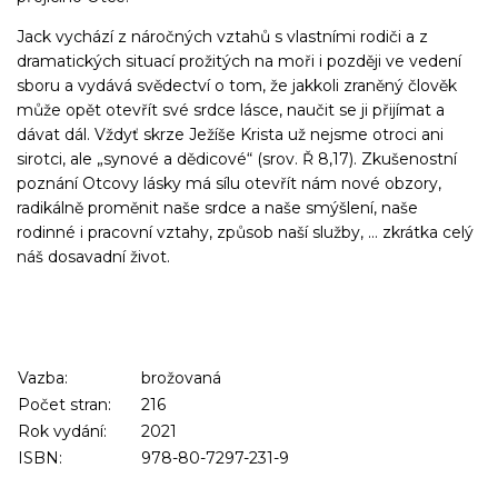
Jack vychází z náročných vztahů s vlastními rodiči a z
dramatických situací prožitých na moři i později ve vedení
sboru a vydává svědectví
o tom, že jakkoli zraněný člověk
může opět otevřít své srdce lásce, naučit se ji přijímat a
dávat dál. Vždyť skrze Ježíše Krista už nejsme otroci ani
sirotci, ale „synové a dědicové“ (srov. Ř 8,17). Zkušenostní
poznání Otcovy lásky má sílu otevřít nám nové obzory,
radikálně proměnit naše srdce a naše smýšlení, naše
rodinné i pracovní vztahy, způsob naší služby, … zkrátka celý
náš dosavadní život.
Vazba:
brožovaná
Počet stran:
216
Rok vydání:
2021
ISBN:
978-80-7297-231-9