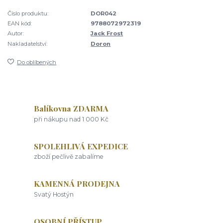
Číslo produktu:
DOR042
EAN kód:
9788072972319
Autor:
Jack Frost
Nakladatelství:
Doron
Do oblíbených
Balíkovna ZDARMA
při nákupu nad 1 000 Kč
SPOLEHLIVÁ EXPEDICE
zboží pečlivě zabalíme
KAMENNÁ PRODEJNA
Svatý Hostýn
OSOBNÍ PŘÍSTUP