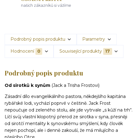
našich zákazníků si vážíme
Podrobný popis produktu
Parametry
Hodnocení
0
Související produkty
17
Podrobný popis produktu
Od sirotků k synům
(Jack a Trisha Frostovi)
Zásadní dílo evangelikálního pastora, někdejšího kapitána
rybářské lodi, vychází poprvé v češtině. Jack Frost
nepoučuje od zeleného stolu, ale jde vytrvale „s kůží na trh“.
Líčí svůj vlastní klopotný přerod ze sirotka v syna, přesněji
od sirotčí mentality k synovskému smýšlení, kdy člověk
nejen pochopí, ale i denně zakouší, že má milujícího a
přejícího Otce.