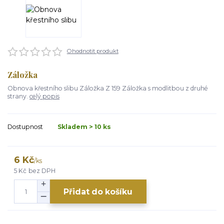
Ohodnotit produkt
Záložka
Obnova křestního slibu Záložka Z 159 Záložka s modlitbou z druhé
strany.
celý popis
Dostupnost
Skladem > 10 ks
6 Kč
/
ks
5 Kč
bez DPH
Přidat do košíku