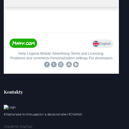
Kontakty
Křesťanské knihkupectví a devocionálie HOSANA
Vladimír Maňas