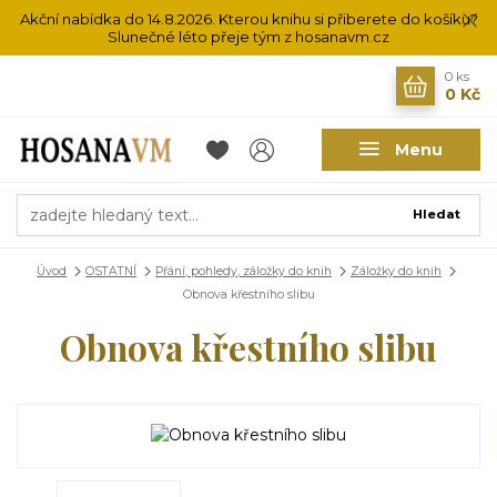
Akční nabídka do 14.8.2026. Kterou knihu si přiberete do košíku?
Slunečné léto přeje tým z hosanavm.cz
0
ks
0 Kč
Menu
Hledat
Úvod
OSTATNÍ
Přání, pohledy, záložky do knih
Záložky do knih
Obnova křestního slibu
Obnova křestního slibu