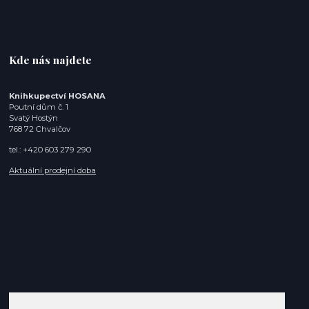
Kde nás najdete
Knihkupectví HOSANA
Poutní dům č. 1
Svatý Hostýn
768 72 Chvalčov
tel.: +420 603 279 290
Aktuální prodejní doba