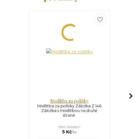
Modlitba za politiky
Svat
Modlitba za politiky Záložka Z 146
Svatý Šarbe
Záložka s modlitbou na druhé
Záložka 
straně.
Není skladem
S
5 Kč
/
ks