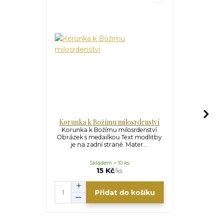
Korunka k Božímu milosrdenství
Korunka k
Korunka k Božímu milosrdenství
Obrázek s medailkou Text modlitby
Korunka k
je na zadní straně. Mater...
Obrázek s m
je na z
Skladem > 10 ks
15 Kč
/
ks
Přidat do košíku