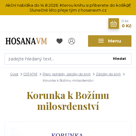
Akční nabídka do 14.8.2026. Kterou knihu si přiberete do košíku?
Slunečné léto přeje tým z hosanavm.cz
0
ks
0 Kč
Menu
Hledat
Úvod
OSTATNÍ
Přání, pohledy, záložky do knih
Záložky do knih
Korunka k Božímu milosrdenství
Korunka k Božímu
milosrdenství