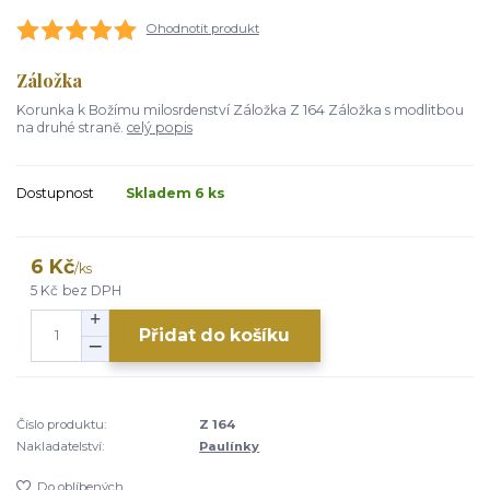
Ohodnotit produkt
Záložka
Korunka k Božímu milosrdenství Záložka Z 164 Záložka s modlitbou
na druhé straně.
celý popis
Dostupnost
Skladem 6 ks
6 Kč
/
ks
5 Kč
bez DPH
Přidat do košíku
Číslo produktu:
Z 164
Nakladatelství:
Paulínky
Do oblíbených