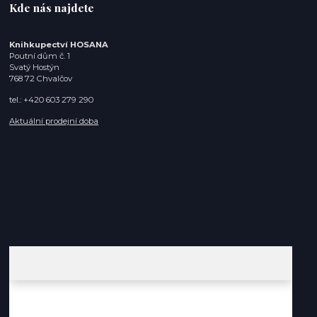
Kde nás najdete
Knihkupectví HOSANA
Poutní dům č. 1
Svatý Hostýn
768 72 Chvalčov
tel.: +420 603 279 290
Aktuální prodejní doba