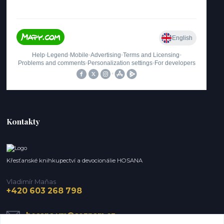
Kontakty
Křesťanské knihkupectví a devocionálie HOSANA
Vladimír Maňas
+420 603 268 798
hosana.vm@seznam.cz