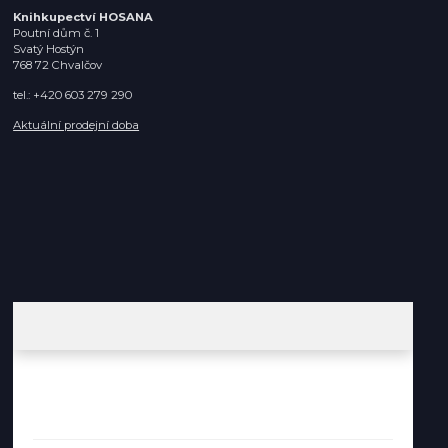
Knihkupectví HOSANA
Poutní dům č. 1
Svatý Hostýn
768 72 Chvalčov
tel.: +420 603 279 290
Aktuální prodejní doba