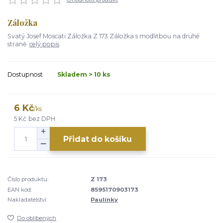
Záložka
Svatý Josef Moscati Záložka Z 173 Záložka s modlitbou na druhé
straně.
celý popis
Dostupnost
Skladem > 10 ks
6 Kč
/
ks
5 Kč
bez DPH
Přidat do košíku
Číslo produktu:
Z 173
EAN kód:
8595170903173
Nakladatelství:
Paulínky
Do oblíbených