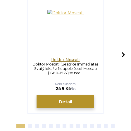
Doktor Moscati
Novéna se
Doktor Moscati (Beatrice Immediata)
Novéna se
Svatý lékař z Neapole Josef Moscati
(Anna Má
(1880–1927) se ned...
procházíme 
Není skladem
249 Kč
/
ks
Detail