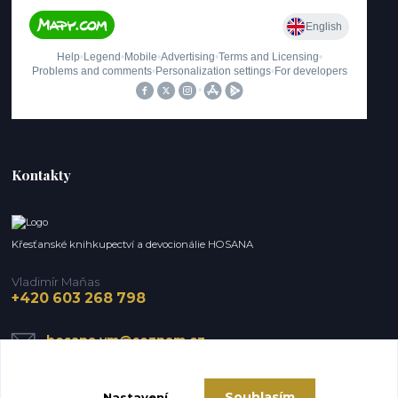
Kontakty
Křesťanské knihkupectví a devocionálie HOSANA
Vladimír Maňas
+420 603 268 798
hosana.vm@seznam.cz
Souhlasím
Nastavení