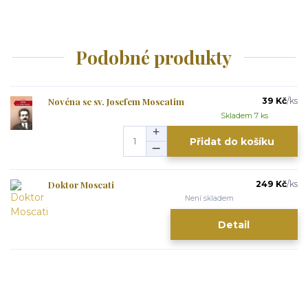
Podobné produkty
Novéna se sv. Josefem Moscatim
39 Kč
/
ks
Skladem 7 ks
Přidat do košíku
Doktor Moscati
249 Kč
/
ks
Není skladem
Detail