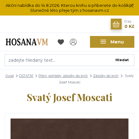
Akční nabídka do 14.8.2026. Kterou knihu si přiberete do košíku?
Slunečné léto přeje tým z hosanavm.cz
0
ks
0 Kč
Menu
Hledat
Úvod
OSTATNÍ
Přání, pohledy, záložky do knih
Záložky do knih
Svatý
Josef Moscati
Svatý Josef Moscati